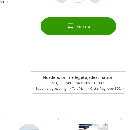
e dem!
Køb nu
Nordens online legetøjsdestination
Brugt af over 70.000 danske kunder
Superhurtig levering
Toldfrit
Gratis fragt over 500,-*