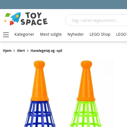
Søg
Kategorier
Mest solgte
Nyheder
LEGO Shop
LEGO 
Hjem
Alert
Havelegetøj og -spil