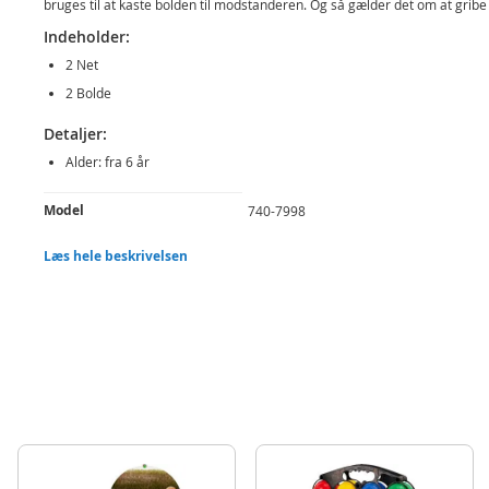
bruges til at kaste bolden til modstanderen. Og så gælder det om at grib
Indeholder:
2 Net
2 Bolde
Detaljer:
Alder: fra 6 år
Produktdetaljer
Model
740-7998
EAN
8710124136494
Læs hele beskrivelsen
Mærke
Alert