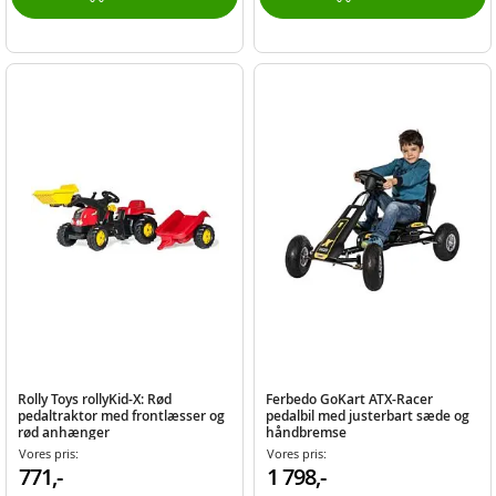
Rolly Toys rollyKid-X: Rød
Ferbedo GoKart ATX-Racer
pedaltraktor med frontlæsser og
pedalbil med justerbart sæde og
rød anhænger
håndbremse
Vores pris:
Vores pris:
771,-
1 798,-