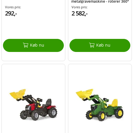
metalgravemaskine - roterer 360°
Vores pris:
Vores pris:
292,-
2 582,-
Køb nu
Køb nu