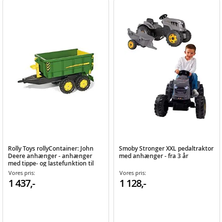
Rolly Toys rollyContainer: John
Smoby Stronger XXL pedaltraktor
Deere anhænger - anhænger
med anhænger - fra 3 år
med tippe- og lastefunktion til
pedaltraktor
Vores pris:
Vores pris:
1 437,-
1 128,-