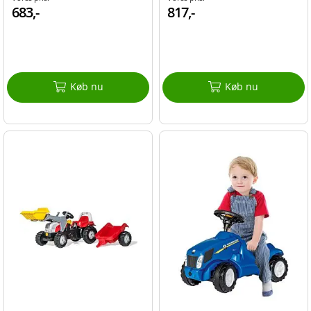
683,-
817,-
Køb nu
Køb nu