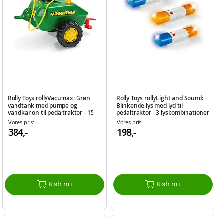
Rolly Toys rollyVacumax: Grøn
Rolly Toys rollyLight and Sound:
vandtank med pumpe og
Blinkende lys med lyd til
vandkanon til pedaltraktor - 15
pedaltraktor - 3 lyskombinationer
liter
Vores pris:
Vores pris:
384,-
198,-
Køb nu
Køb nu