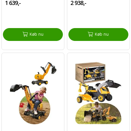
1 639,-
2 938,-
Køb nu
Køb nu