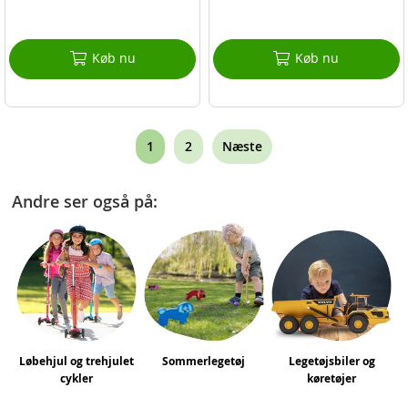
Køb nu
Køb nu
Page
You're
Page
1
2
Næste
currently
Andre ser også på:
reading
page
Løbehjul og trehjulet
Sommerlegetøj
Legetøjsbiler og
cykler
køretøjer