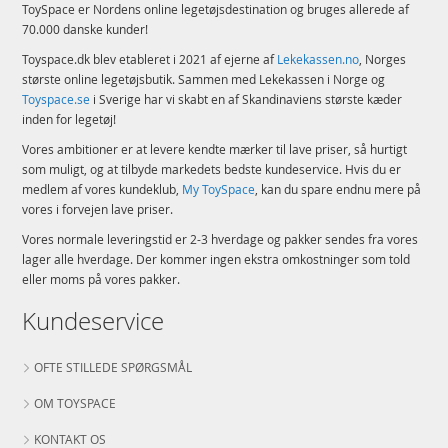
ToySpace er Nordens online legetøjsdestination og bruges allerede af
70.000 danske kunder!
Toyspace.dk blev etableret i 2021 af ejerne af
Lekekassen.no
, Norges
største online legetøjsbutik. Sammen med Lekekassen i Norge og
Toyspace.se
i Sverige har vi skabt en af Skandinaviens største kæder
inden for legetøj!
Vores ambitioner er at levere kendte mærker til lave priser, så hurtigt
som muligt, og at tilbyde markedets bedste kundeservice. Hvis du er
medlem af vores kundeklub,
My ToySpace
, kan du spare endnu mere på
vores i forvejen lave priser.
Vores normale leveringstid er 2-3 hverdage og pakker sendes fra vores
lager alle hverdage. Der kommer ingen ekstra omkostninger som told
eller moms på vores pakker.
Kundeservice
OFTE STILLEDE SPØRGSMÅL
OM TOYSPACE
KONTAKT OS