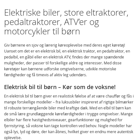
Elektriske biler, store eltraktorer,
pedaltraktorer, ATV’er og
motorcykler til børn
Giv børnene en sjov og lærerig køreoplevelse med deres eget køretøj!
Uanset om det er en elektrisk bil, en elektrisk traktor, en pedaltraktor, en
pedalbil, en gåbil eller en elektrisk ATV, findes der mange spændende
muligheder, der passer til forskellige aldre og interesser. Med disse
køretøjer kan børnene udforske omgivelserne, udvikle motoriske
færdigheder og få timevis af aktiv leg udendørs.
Elektrisk bil til børn – Kør som de voksne!
En elektrisk bil til børn giver en realistisk følelse af at være chauffør og fås i
mange forskellige modeller – fra luksusbiler inspireret af rigtige bilmærker
til robuste terrængående biler med kraftige dæk. Med en elbil til børn kan
de små lære grundlæggende kørefærdigheder i trygge omgivelser. Mange
elbiler har flere hastighedsniveauer, gearfunktioner og mulighed for
fjernstyring, så voksne kan tage kontrollen ved behov. Nogle modeller har
også lys, lyd og døre, der kan åbnes, hvilket giver en endnu mere autentisk
oplevelse.