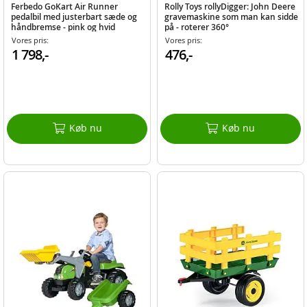
Ferbedo GoKart Air Runner
Rolly Toys rollyDigger: John Deere
pedalbil med justerbart sæde og
gravemaskine som man kan sidde
håndbremse - pink og hvid
på - roterer 360°
Vores pris:
Vores pris:
1 798,-
476,-
Køb nu
Køb nu