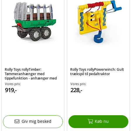
Rolly Toys rollyTimber:
Rolly Toys rollyPowerwinch: Gult
Tømmeranhænger med
trækspil til pedaltraktor
tippefunktion - anhænger med
tømmer til pedaltraktor
Vores pris:
Vores pris:
919,-
228,-
Giv mig besked
Køb nu