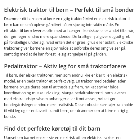
Elektrisk traktor til børn – Perfekt til små bønder
Drømmer dit barn om at køre en rigtig traktor? Med en elektrisk traktor til
børn kan de små opleve gårdlivet på en sjov og interaktiv måde. En
eltraktor til børn leveres ofte med anhænger, frontskovl eller andet tilbehør,
der gør legen endnu mere spændende. De kraftige hjul giver et godt greb
på forskellige underlag, hvad enten det er græs, grus eller asfalt. Elektriske
traktorer giver børnene en sjov måde at udforske deres omgivelser på,
samtidig med at de kan forestille sig at hjælpe til på gården.
Pedaltraktor – Aktiv leg for små traktorførere
Til børn, der elsker traktorer, men som endnu ikke er klar til en elektrisk
model, er en pedaltraktor et perfekt valg. En traktor med pedaler lader
børnene bruge deres ben til at træde sig frem, hvilket styrker både
koordination og muskeludvikling. Mange pedaltraktorer til børn leveres
med ekstra udstyr såsom anhænger eller frontlæsser, hvilket gør
bondegårdslegen endnu mere realistisk. Disse robuste køretøjer kan holde
til vild leg og er en favorit blandt børn, der drømmer om at blive en rigtig
bonde.
Find det perfekte køretøj til dit barn
Uanset om barnet ønsker sig en elektrisk bil, en elektrisk traktor, en