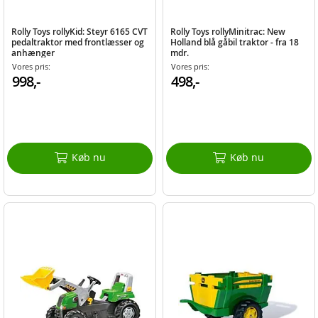
Rolly Toys rollyKid: Steyr 6165 CVT
Rolly Toys rollyMinitrac: New
pedaltraktor med frontlæsser og
Holland blå gåbil traktor - fra 18
anhænger
mdr.
Vores pris:
Vores pris:
998,-
498,-
Køb nu
Køb nu