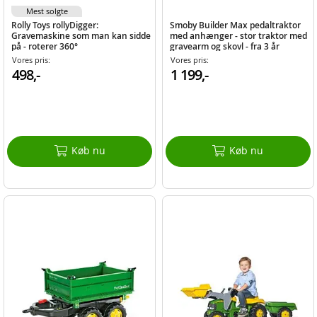
Mest solgte
Rolly Toys rollyDigger:
Smoby Builder Max pedaltraktor
Gravemaskine som man kan sidde
med anhænger - stor traktor med
på - roterer 360°
gravearm og skovl - fra 3 år
Vores pris:
Vores pris:
498,-
1 199,-
Køb nu
Køb nu