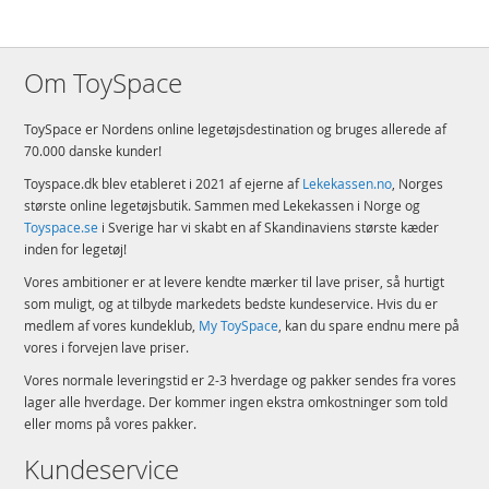
Om ToySpace
ToySpace er Nordens online legetøjsdestination og bruges allerede af
70.000 danske kunder!
Toyspace.dk blev etableret i 2021 af ejerne af
Lekekassen.no
, Norges
største online legetøjsbutik. Sammen med Lekekassen i Norge og
Toyspace.se
i Sverige har vi skabt en af Skandinaviens største kæder
inden for legetøj!
Vores ambitioner er at levere kendte mærker til lave priser, så hurtigt
som muligt, og at tilbyde markedets bedste kundeservice. Hvis du er
medlem af vores kundeklub,
My ToySpace
, kan du spare endnu mere på
vores i forvejen lave priser.
Vores normale leveringstid er 2-3 hverdage og pakker sendes fra vores
lager alle hverdage. Der kommer ingen ekstra omkostninger som told
eller moms på vores pakker.
Kundeservice