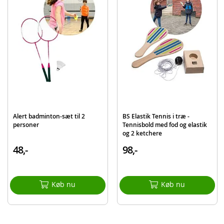
Detaljer:
Mål net: op til 190 cm langt
Alder: fra 6 år
Produktdetaljer
Model
744-1377
EAN
8710124138849
Mærke
Alert
Alert badminton-sæt til 2
BS Elastik Tennis i træ -
personer
Tennisbold med fod og elastik
og 2 ketchere
48,-
98,-
Køb nu
Køb nu