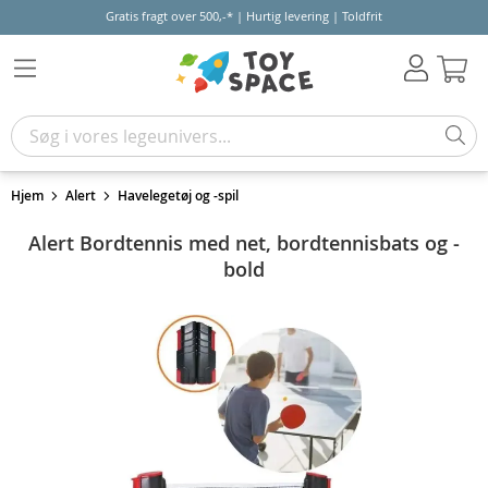
Gratis fragt over 500,-* | Hurtig levering | Toldfrit
Kur
Hjem
Alert
Havelegetøj og -spil
Alert Bordtennis med net, bordtennisbats og -
bold