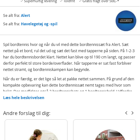
Superhurtig levering
Toldfrit
Gratis fragt over 500,-*
Se alt fra:
Alert
Se alt fra:
Havelegetøj og -spil
Spil bordtennis hvor og når du vil med dette bordtennissæt fra Alert. Sæt
nettet på et bord, rul det ud og sæt det fast med tapperne på siden. På 1-2-3
har du bordtennisbordet klart. Nettet kan blive op til 190 cm langt, og passer
derfor perfekt til store borde/overflader. Når tapperne er sat fast forbliver
nettet stramt, og bordtenniskampen kan begynde.
Når du er færdig, er det lige så let at pakke nettet sammen. På grund af den
kompakte opbevaring kan dette bordtennissæt nemt tages med hvor som
helst. Der medfølger også 2 bordtennisbats og 1 bordtennisbold. Udfordre
venner eller familie til en turnering de sent vil glemme. Bordtennis er altid
Læs hele beskrivelsen
sjovt!
Andre forslag til dig:
Indeholder:
1 Alert Bordtennisnet
2 bordtennisbats
1 bordtennisbold