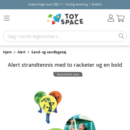
Gratis fragt over 500,-* | Hurtig levering | Toldfrit
Kur
Hjem
Alert
Sand- og vandlegetøj
Alert strandtennis med to racketer og en bold
Assorteret vare