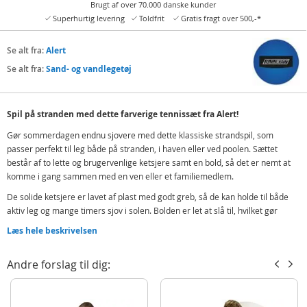
Brugt af over 70.000 danske kunder
Superhurtig levering
Toldfrit
Gratis fragt over 500,-*
Se alt fra:
Alert
Se alt fra:
Sand- og vandlegetøj
Spil på stranden med dette farverige tennissæt fra Alert!
Gør sommerdagen endnu sjovere med dette klassiske strandspil, som
passer perfekt til leg både på stranden, i haven eller ved poolen. Sættet
består af to lette og brugervenlige ketsjere samt en bold, så det er nemt at
komme i gang sammen med en ven eller et familiemedlem.
De solide ketsjere er lavet af plast med godt greb, så de kan holde til både
aktiv leg og mange timers sjov i solen. Bolden er let at slå til, hvilket gør
spillet underholdende for både børn og voksne. Det er en skøn aktivitet, der
Læs hele beskrivelsen
styrker både koordination, bevægelse og samarbejdsevne – samtidig med at
det giver masser af grin og hygge.
Andre forslag til dig:
Strandtennis er et perfekt spil at tage med på ferie, picnic eller sommerfest,
da det fylder minimalt og hurtigt kan findes frem, når man ønsker lidt ekstra
aktivitet.