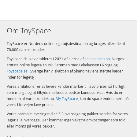
Om ToySpace
ToySpace er Nordens online legetøjsdestination og bruges allerede af
70.000 danske kunder!
Toyspace.dk blev etableret i 2021 af ejerne af
Lekekassen.no
, Norges
største online legetøjsbutik. Sammen med Lekekassen i Norge og
Toyspace.se
i Sverige har vi skabt en af Skandinaviens største kæder
inden for legetøj!
Vores ambitioner er at levere kendte mærker til lave priser, så hurtigt
som muligt, og at tilbyde markedets bedste kundeservice. Hvis du er
medlem af vores kundeklub,
My ToySpace
, kan du spare endnu mere på
vores i forvejen lave priser.
Vores normale leveringstid er 2-3 hverdage og pakker sendes fra vores
lager alle hverdage. Der kommer ingen ekstra omkostninger som told
eller moms på vores pakker.