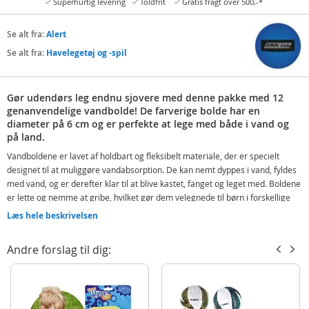
Superhurtig levering
Toldfrit
Gratis fragt over 500,-*
Se alt fra:
Alert
Se alt fra:
Havelegetøj og -spil
Gør udendørs leg endnu sjovere med denne pakke med 12
genanvendelige vandbolde! De farverige bolde har en
diameter på 6 cm og er perfekte at lege med både i vand og
på land.
Vandboldene er lavet af holdbart og fleksibelt materiale, der er specielt
designet til at muliggøre vandabsorption. De kan nemt dyppes i vand, fyldes
med vand, og er derefter klar til at blive kastet, fanget og leget med. Boldene
er lette og nemme at gribe, hvilket gør dem velegnede til børn i forskellige
aldre.
Læs hele beskrivelsen
Det bedste af det hele er, at disse vandbolde er genanvendelige. Efter de er
tørret, vender de tilbage til deres oprindelige tilstand og er klar til endnu
Andre forslag til dig:
mere leg. Du kan bruge dem igen og igen, hvilket gør dem til et bæredygtigt
valg til udendørs leg og vandaktiviteter. Boldene fremmer aktiv leg, øje-hånd-
koordination og udendørs aktiviteter.
Indeholder: