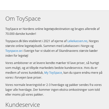
Om ToySpace
ToySpace er Nordens online legetøjsdestination og bruges allerede af
70.000 danske kunder!
Toyspace.dk blev etableret i 2021 af ejerne af
Lekekassen.no
, Norges
største online legetøjsbutik. Sammen med Lekekassen i Norge og
Toyspace.se
i Sverige har vi skabt en af Skandinaviens største kæder
inden for legetøj!
Vores ambitioner er at levere kendte mærker til lave priser, så hurtigt
som muligt, og at tilbyde markedets bedste kundeservice. Hvis du er
medlem af vores kundeklub,
My ToySpace
, kan du spare endnu mere på
vores i forvejen lave priser.
Vores normale leveringstid er 2-3 hverdage og pakker sendes fra vores
lager alle hverdage. Der kommer ingen ekstra omkostninger som told
eller moms på vores pakker.
Kundeservice