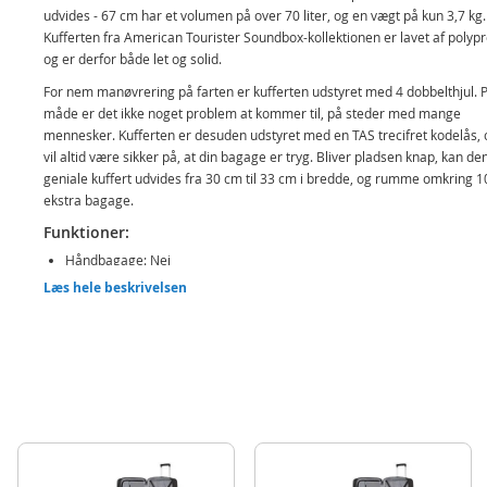
udvides - 67 cm har et volumen på over 70 liter, og en vægt på kun 3,7 kg.
Kufferten fra American Tourister Soundbox-kollektionen er lavet af polyp
og er derfor både let og solid.
For nem manøvrering på farten er kufferten udstyret med 4 dobbelthjul. 
måde er det ikke noget problem at kommer til, på steder med mange
mennesker. Kufferten er desuden udstyret med en TAS trecifret kodelås, 
vil altid være sikker på, at din bagage er tryg. Bliver pladsen knap, kan de
geniale kuffert udvides fra 30 cm til 33 cm i bredde, og rumme omkring 10
ekstra bagage.
Funktioner:
Håndbagage: Nej
Læs hele beskrivelsen
Lås: trecifret TAS kodelås
Lynlås
Top- og sidehåndtag
Rullehåndtag: dobbeltrør
4 dobbelthjul
Interiør:
Toprum: Skillepude med lomme