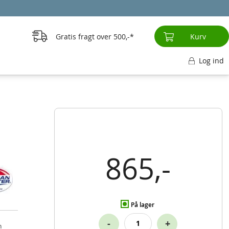
Gratis fragt over
500,-
Kurv
Log ind
865,-
På lager
-
+
n