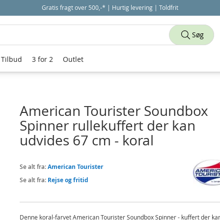
Gratis fragt over 500,-* | Hurtig levering | Toldfrit
Søg
Tilbud
3 for 2
Outlet
American Tourister Soundbox
Spinner rullekuffert der kan
udvides 67 cm - koral
Se alt fra:
American Tourister
Se alt fra:
Rejse og fritid
Denne koral-farvet American Tourister Soundbox Spinner - kuffert der ka