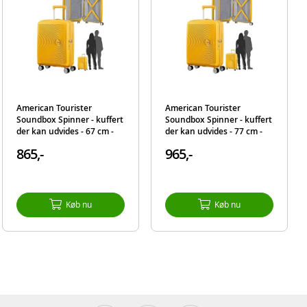
m
American Tourister
American Tourister
Soundbox Spinner - kuffert
Soundbox Spinner - kuffert
der kan udvides - 67 cm -
der kan udvides - 77 cm -
gul
gul
865,-
965,-
Køb nu
Køb nu
ter og
 sin
r sit
Og i