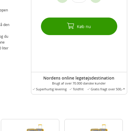
ropen
På den
Køb nu
og du
nne
 liter
Nordens online legetøjsdestination
Brugt af over 70.000 danske kunder
Superhurtig levering
Toldfrit
Gratis fragt over 500,-*