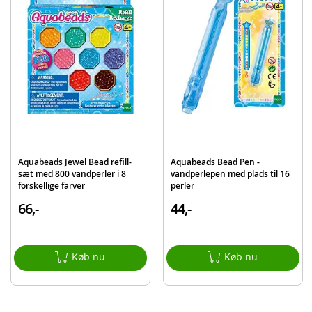
Mærke
Aquabeads
Aquabeads Jewel Bead refill-
Aquabeads Bead Pen -
sæt med 800 vandperler i 8
vandperlepen med plads til 16
forskellige farver
perler
66,-
44,-
Køb nu
Køb nu