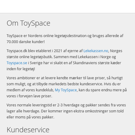
Om ToySpace
ToySpace er Nordens online legetøjsdestination og bruges allerede af
70.000 danske kunder!
Toyspace.dk blev etableret i 2021 af ejerne af
Lekekassen.no
, Norges
største online legetøjsbutik. Sammen med Lekekassen i Norge og
Toyspace.se
i Sverige har vi skabt en af Skandinaviens største kæder
inden for legetøj!
Vores ambitioner er at levere kendte mærker til lave priser, så hurtigt
som muligt, og at tilbyde markedets bedste kundeservice. Hvis du er
medlem af vores kundeklub,
My ToySpace
, kan du spare endnu mere på
vores i forvejen lave priser.
Vores normale leveringstid er 2-3 hverdage og pakker sendes fra vores
lager alle hverdage. Der kommer ingen ekstra omkostninger som told
eller moms på vores pakker.
Kundeservice