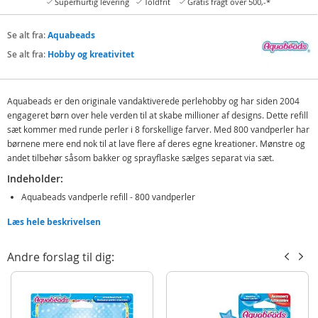
Superhurtig levering
Toldfrit
Gratis fragt over 500,-*
Se alt fra:
Aquabeads
Se alt fra:
Hobby og kreativitet
Aquabeads er den originale vandaktiverede perlehobby og har siden 2004
engageret børn over hele verden til at skabe millioner af designs. Dette refill
sæt kommer med runde perler i 8 forskellige farver. Med 800 vandperler har
børnene mere end nok til at lave flere af deres egne kreationer. Mønstre og
andet tilbehør såsom bakker og sprayflaske sælges separat via sæt.
Indeholder:
Aquabeads vandperle refill - 800 vandperler
Læs hele beskrivelsen
Detaljer:
Alder: fra 4 år
Andre forslag til dig:
Produktdetaljer
Model
31517
EAN
5054131315170