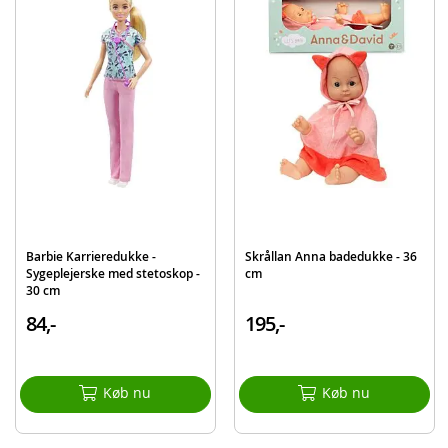
Detaljer:
Farve: lyserød, blå og turkis
Alder: fra 3 år
BEMÆRK: Dukke medfølger ikke, sælges separat
Produktdetaljer
Model
703151
EAN
4001167703151
Mærke
Baby Annabell
Barbie Karrieredukke -
Skrållan Anna badedukke - 36
Sygeplejerske med stetoskop -
cm
30 cm
84,-
195,-
Køb nu
Køb nu