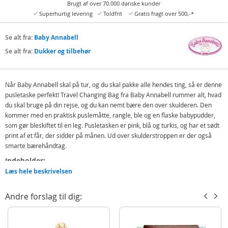
Brugt af over 70.000 danske kunder
Superhurtig levering
Toldfrit
Gratis fragt over 500,-*
Se alt fra:
Baby Annabell
Se alt fra:
Dukker og tilbehør
Når Baby Annabell skal på tur, og du skal pakke alle hendes ting, så er denne
pusletaske perfekt! Travel Changing Bag fra Baby Annabell rummer alt, hvad
du skal bruge på din rejse, og du kan nemt bære den over skulderen. Den
kommer med en praktisk puslemåtte, rangle, ble og en flaske babypudder,
som gør bleskiftet til en leg. Pusletasken er pink, blå og turkis, og har et sødt
print af et får, der sidder på månen. Ud over skulderstroppen er der også
smarte bærehåndtag.
Indeholder:
Læs hele beskrivelsen
Baby Annabell Travel Changing Bag - pusletaske
Puslemåtte
Andre forslag til dig:
Ble
Rangle
Babypudder