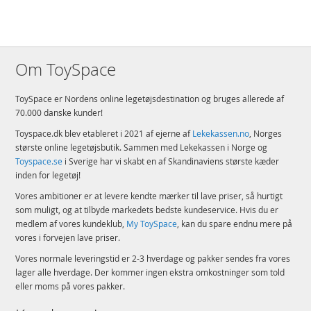
Om ToySpace
ToySpace er Nordens online legetøjsdestination og bruges allerede af
70.000 danske kunder!
Toyspace.dk blev etableret i 2021 af ejerne af
Lekekassen.no
, Norges
største online legetøjsbutik. Sammen med Lekekassen i Norge og
Toyspace.se
i Sverige har vi skabt en af Skandinaviens største kæder
inden for legetøj!
Vores ambitioner er at levere kendte mærker til lave priser, så hurtigt
som muligt, og at tilbyde markedets bedste kundeservice. Hvis du er
medlem af vores kundeklub,
My ToySpace
, kan du spare endnu mere på
vores i forvejen lave priser.
Vores normale leveringstid er 2-3 hverdage og pakker sendes fra vores
lager alle hverdage. Der kommer ingen ekstra omkostninger som told
eller moms på vores pakker.