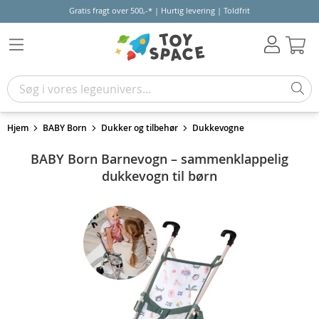
Gratis fragt over 500,-* | Hurtig levering | Toldfrit
Kur
Hjem
BABY Born
Dukker og tilbehør
Dukkevogne
BABY Born Barnevogn – sammenklappelig
dukkevogn til børn