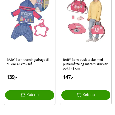
Produktdetaljer
Model
838327
EAN
4001167838327
Mærke
BABY Born
BABY Born træningsdragt til
BABY Born pusletaske med
dukke 43 cm - blå
puslemåtte og mere til dukker
op til 43 cm
139,-
147,-
Køb nu
Køb nu