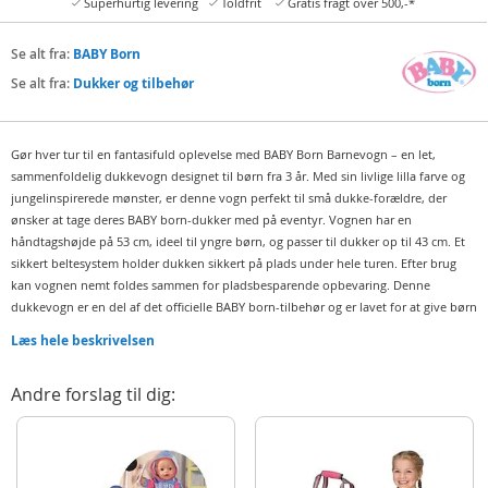
Superhurtig levering
Toldfrit
Gratis fragt over 500,-*
Se alt fra:
BABY Born
Se alt fra:
Dukker og tilbehør
Gør hver tur til en fantasifuld oplevelse med BABY Born Barnevogn – en let,
sammenfoldelig dukkevogn designet til børn fra 3 år. Med sin livlige lilla farve og
jungelinspirerede mønster, er denne vogn perfekt til små dukke-forældre, der
ønsker at tage deres BABY born-dukker med på eventyr. Vognen har en
håndtagshøjde på 53 cm, ideel til yngre børn, og passer til dukker op til 43 cm. Et
sikkert beltesystem holder dukken sikkert på plads under hele turen. Efter brug
kan vognen nemt foldes sammen for pladsbesparende opbevaring. Denne
dukkevogn er en del af det officielle BABY born-tilbehør og er lavet for at give børn
timevis med kreativ leg.
Læs hele beskrivelsen
Indeholder:
Dukkevogn
Andre forslag til dig:
Detaljer:
Håndtagshøjde: 53 cm
Alder: fra 3 år