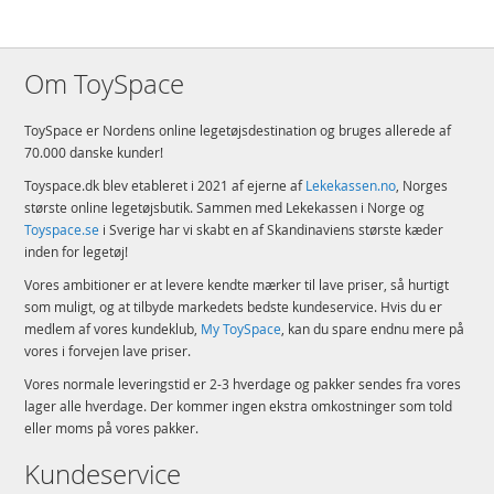
Om ToySpace
ToySpace er Nordens online legetøjsdestination og bruges allerede af
70.000 danske kunder!
Toyspace.dk blev etableret i 2021 af ejerne af
Lekekassen.no
, Norges
største online legetøjsbutik. Sammen med Lekekassen i Norge og
Toyspace.se
i Sverige har vi skabt en af Skandinaviens største kæder
inden for legetøj!
Vores ambitioner er at levere kendte mærker til lave priser, så hurtigt
som muligt, og at tilbyde markedets bedste kundeservice. Hvis du er
medlem af vores kundeklub,
My ToySpace
, kan du spare endnu mere på
vores i forvejen lave priser.
Vores normale leveringstid er 2-3 hverdage og pakker sendes fra vores
lager alle hverdage. Der kommer ingen ekstra omkostninger som told
eller moms på vores pakker.
Kundeservice