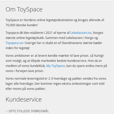
Om ToySpace
ToySpace er Nordens online legetøjsdestination og bruges allerede af
70.000 danske kunder!
Toyspace.dk blev etableret i 2021 af ejerne af
Lekekassen.no
, Norges
største online legetøjsbutik. Sammen med Lekekassen i Norge og
Toyspace.se
i Sverige har vi skabt en af Skandinaviens største kæder
inden for legetøj!
Vores ambitioner er at levere kendte mærker til lave priser, så hurtigt
som muligt, og at tilbyde markedets bedste kundeservice. Hvis du er
medlem af vores kundeklub,
My ToySpace
, kan du spare endnu mere på
vores i forvejen lave priser.
Vores normale leveringstid er 2-3 hverdage og pakker sendes fra vores
lager alle hverdage. Der kommer ingen ekstra omkostninger som told
eller moms på vores pakker.
Kundeservice
OFTE STILLEDE SPØRGSMÅL