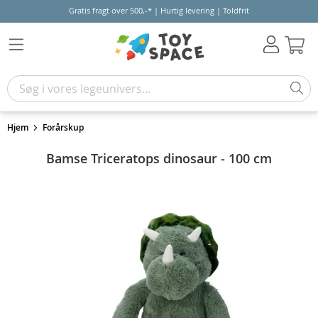
Gratis fragt over 500,-* | Hurtig levering | Toldfrit
Kur
Hjem
Forårskup
Bamse Triceratops dinosaur - 100 cm