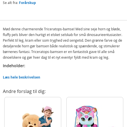
Se alt fra:
Forårskup
Mød denne charmerende Triceratops-bamse! Med sine seje horn og bløde,
fluffy pels bliver den hurtigt et elsket selskab for små dinosaurieentusiaster.
Perfekt til leg, kram eller som tryghed ved sengetid. Den grønne farve og de
detaljerede horn gør bamsen både realistisk og spændende, og stimulerer
børnenes fantasi. Triceratops-bamsen er en fantastisk gave til alle små
dinoelskere og gør hver dag til et nyt eventyr fyldt med kram og leg.
Indeholder:
Triceratops bamse
Læs hele beskrivelsen
Detaljer
Andre forslag til dig:
Mål: 100 cm
Alder: fra 3 år
Produktdetaljer
Model
P11100380
EAN
8721037569842