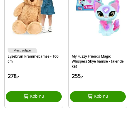
Mest solgte
Lysebrun krammebamse - 100
My Fuzzy Friends Magic
cm
Whispers Skye bamse - talende
kat
278,-
255,-
Køb nu
Køb nu