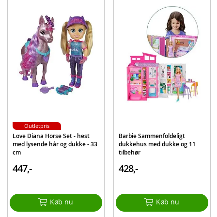
Og meget mere
Detaljer:
Mål: 26,7 x 43,6 x 17,3 cm (HxLxB)
Batteribehov: 3 x AAA-batterier (ikke inkluderet)
Alder: fra 3 år
BEMÆRK: Dukker medfølger ikke, sælges separat. Farver og dekorationer
kan variere
Produktdetaljer
Model
HKT79
Outletpris
EAN
194735108022
Love Diana Horse Set - hest
Barbie Sammenfoldeligt
med lysende hår og dukke - 33
dukkehus med dukke og 11
Mærke
Barbie
cm
tilbehør
447,-
428,-
Køb nu
Køb nu