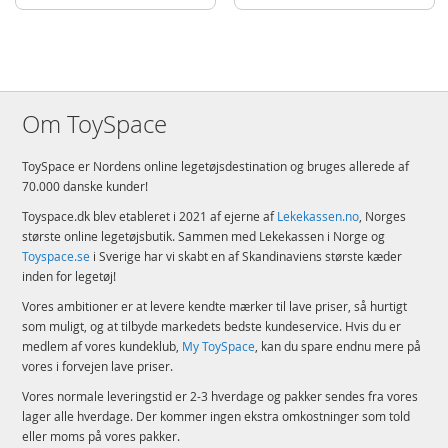
Om ToySpace
ToySpace er Nordens online legetøjsdestination og bruges allerede af
70.000 danske kunder!
Toyspace.dk blev etableret i 2021 af ejerne af
Lekekassen.no
, Norges
største online legetøjsbutik. Sammen med Lekekassen i Norge og
Toyspace.se
i Sverige har vi skabt en af Skandinaviens største kæder
inden for legetøj!
Vores ambitioner er at levere kendte mærker til lave priser, så hurtigt
som muligt, og at tilbyde markedets bedste kundeservice. Hvis du er
medlem af vores kundeklub,
My ToySpace
, kan du spare endnu mere på
vores i forvejen lave priser.
Vores normale leveringstid er 2-3 hverdage og pakker sendes fra vores
lager alle hverdage. Der kommer ingen ekstra omkostninger som told
eller moms på vores pakker.