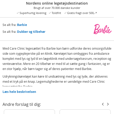
Nordens online legetøjsdestination
Brugt af over 70.000 danske kunder
Superhurtig levering
Toldfrit
Gratis fragt over 500,-*
Se alt fra:
Barbie
Se alt fra:
Dukker og tilbehør
Med Care Clinic legesættet fra Barbie kan børn udforske deres omsorgsfulde
side som sygeplejerske på en klinik. Køretøjet kan ombygges fra ambulance
komplet med lys og lyd til en lægeklinik med undersøgelsesrum, reception og
venteværelse. Mere en 20 tilbehør er med til at sætte gang i fantasien, og er
en stor hjælp, når børn tager sig af deres patienter med Barbie.
Udrykningskøretøjet kan køre til undsætning med lys og lyde, der aktiveres
med et tryk på en knap. Legemulighederne er uendelige med Care Clinic
legesættet fra Barbie.
Læs hele beskrivelsen
Indeholder:
Barbie Care Clinic 2-i-1 ambulance og klinik
Andre forslag til dig:
Krykker, stetoskop og andet udstyr
Bamse røntgen, undersøgelsesbord