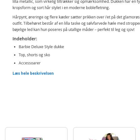
lilla metallic, som virkelig tiltrækker sig opmærksomhed. Dukken har en fy
kropsform og sort hår stylet i en moderne boblefletning.
Hårpynt, øreringe og flere kæder sætter prikken over i'et på det glamorø
outfit. Tilbehøret består af en lilla taske og sølvfarvede hæle med stropp
bøjelige led kan hun poseres på utallige måder – perfekt til leg og sjov!
Indeholder:
Barbie Deluxe Style dukke
Top, shorts og sko
Accessoarer
Læs hele beskrivelsen
Detaljer:
Mål: ca. 29 cm høj
Alder: fra 3 år
Produktdetaljer
Model
JFP43
EAN
194735303045
Mærke
Barbie