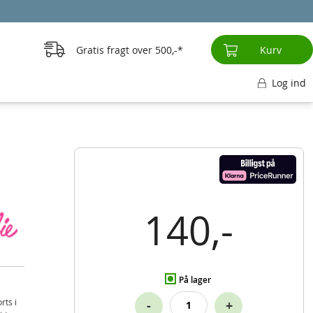
Gratis fragt over
500,-
Kurv
Log ind
140,-
På lager
rts i
-
+