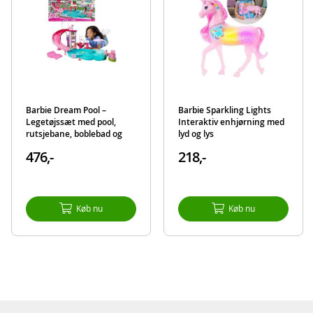
Barbie Dream Pool –
Barbie Sparkling Lights
Legetøjssæt med pool,
Interaktiv enhjørning med
rutsjebane, boblebad og
lyd og lys
over 20 tilbehør
476,-
218,-
Køb nu
Køb nu