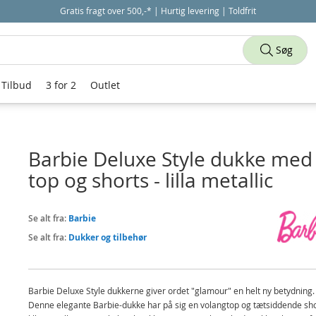
Gratis fragt over 500,-* | Hurtig levering | Toldfrit
Søg
Tilbud
3 for 2
Outlet
Barbie Deluxe Style dukke med
top og shorts - lilla metallic
Se alt fra:
Barbie
Se alt fra:
Dukker og tilbehør
Barbie Deluxe Style dukkerne giver ordet "glamour" en helt ny betydning.
Denne elegante Barbie-dukke har på sig en volangtop og tætsiddende sho