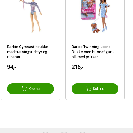
Barbie Gymnastikdukke
Barbie Twinning Looks
med træningsudstyr og
Dukke med hundefigur -
tilbehør
blå med prikker
94,-
216,-
Køb nu
Køb nu