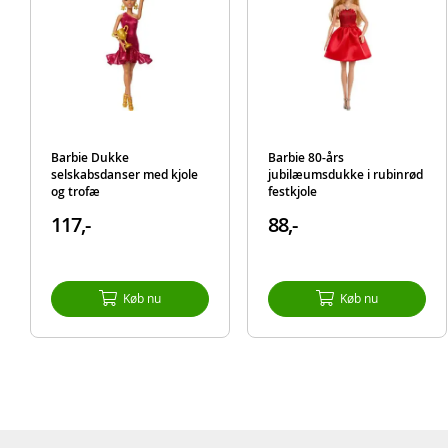
Barbie Dukke
Barbie 80-års
selskabsdanser med kjole
jubilæumsdukke i rubinrød
og trofæ
festkjole
117,-
88,-
Køb nu
Køb nu