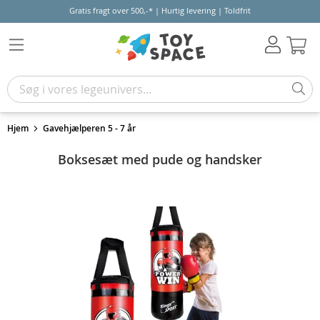
Gratis fragt over 500,-* | Hurtig levering | Toldfrit
Kur
Hjem
Gavehjælperen 5 - 7 år
Boksesæt med pude og handsker