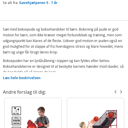
Se alt fra:
Gavehjælperen 5 - 7 år
Sæt med boksepude og boksehandsker til børn. Boksning på pude er god
motion for børn, som ikke kræver meget forkundskab og træning, men som
udgangspunkt kan klares af de fleste. Udover god motion er puden også en
god mulighed for at slappe af fra hverdagens stress og klare hovedet, mens
børn og unge får brugt deres krop.
Boksepuden har en lynlåsåbning i toppen og kan fyldes efter behov.
Boksehandskerne er designet til at beskytte barnets hænder mod skader, så
de kan holde på så længe de kan!
Læs hele beskrivelsen
Indeholder:
Boksesæk
Andre forslag til dig:
Boksehandsker
Detaljer:
Mål: 57 x 18 cm
Alder: fra 6 år