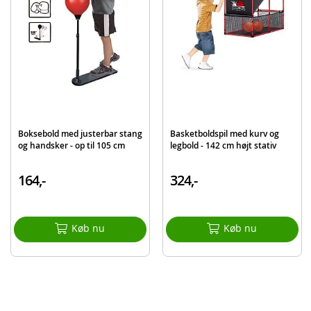
Bemærk: Hvis tasken skal fastgøres til loftet, kan det være nødvendigt med
en kæde eller lignende, så du kan sænke tasken til den korrekte boksehøjde
for barnet
Produktdetaljer
Model
872328
EAN
7040698723280
Boksebold med justerbar stang
Basketboldspil med kurv og
og handsker - op til 105 cm
legbold - 142 cm højt stativ
164,-
324,-
Køb nu
Køb nu