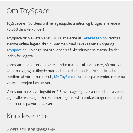
Om ToySpace
ToySpace er Nordens online legetøjsdestination og bruges allerede af
70.000 danske kunder!
Toyspace.dk blev etableret i 2021 af ejerne af
Lekekassen.no
, Norges
største online legetøjsbutik. Sammen med Lekekassen i Norge og
Toyspace.se
i Sverige har vi skabt en af Skandinaviens største kæder
inden for legetøj!
Vores ambitioner er at levere kendte mærker til lave priser, så hurtigt
som muligt, og at tilbyde markedets bedste kundeservice. Hvis du er
medlem af vores kundeklub,
My ToySpace
, kan du spare endnu mere på
vores i forvejen lave priser.
Vores normale leveringstid er 2-3 hverdage og pakker sendes fra vores
lager alle hverdage. Der kommer ingen ekstra omkostninger som told
eller moms på vores pakker.
Kundeservice
OFTE STILLEDE SPØRGSMÅL