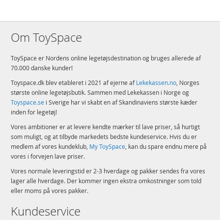
Om ToySpace
ToySpace er Nordens online legetøjsdestination og bruges allerede af
70.000 danske kunder!
Toyspace.dk blev etableret i 2021 af ejerne af
Lekekassen.no
, Norges
største online legetøjsbutik. Sammen med Lekekassen i Norge og
Toyspace.se
i Sverige har vi skabt en af Skandinaviens største kæder
inden for legetøj!
Vores ambitioner er at levere kendte mærker til lave priser, så hurtigt
som muligt, og at tilbyde markedets bedste kundeservice. Hvis du er
medlem af vores kundeklub,
My ToySpace
, kan du spare endnu mere på
vores i forvejen lave priser.
Vores normale leveringstid er 2-3 hverdage og pakker sendes fra vores
lager alle hverdage. Der kommer ingen ekstra omkostninger som told
eller moms på vores pakker.
Kundeservice