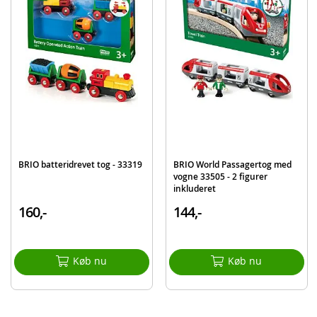
BRIO batteridrevet tog - 33319
BRIO World Passagertog med
vogne 33505 - 2 figurer
inkluderet
160,-
144,-
Køb nu
Køb nu