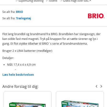
Superhurtig levering
Toldfrit
Gratis fragt over 500,-*
Se alt fra:
BRIO
Se alt fra:
Trælegetøj
Flot lang brandbil og brandmand fra BRIO. Brandbilen har slangevogn, der
kan sidde fast med magnet. Tryk på knappen for at sætte sirener og lys i
gang. Et flot stykke tilbehør til BRIO´s serie af brandmandstema.
Bruger 2 x LR44 batterier (medfølger)
Detaljer:
Mål: 17,4 x 4 x 4,9 cm
Fra 3 år
Læs hele beskrivelsen
Produktdetaljer
Model
33811
Andre forslag til dig:
EAN
7312350338119
Mærke
BRIO