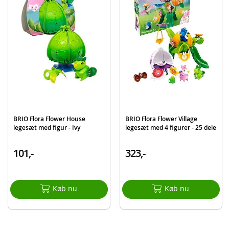
EAN
7312350362046
Mærke
BRIO
BRIO Flora Flower House
BRIO Flora Flower Village
legesæt med figur - Ivy
legesæt med 4 figurer - 25 dele
101,-
323,-
Køb nu
Køb nu