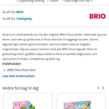
Superhurtig levering
Toldfrit
Gratis fragt over 500,-*
Se alt fra:
BRIO
Se alt fra:
Trælegetøj
Rose er en charmerende ven fra den magiske BRIO Flora-verden. Med røde og rosa
farver, sød hale og spidse ører er Rose altid klar til hyggelige stunder. Denne
legende figur samler gerne blomster, som hun bærer med sin magiske
magnetnæse. Figuren passer sammen med alle BRIO Flora-legesæt. Med sin
grebvenlige form og BRIOs høje kvalitet er Rose en perfekt følgesvend, som
opmuntrer til kreativ, fortællende og åben leg.
Indeholder:
BRIO Flora Rose figur
Læs hele beskrivelsen
Detaljer:
Indeholder magneter
Andre forslag til dig:
Mål: 7 x 7,5 cm (HxB)
Alder: fra 3 år
Produktdetaljer
Model
36204