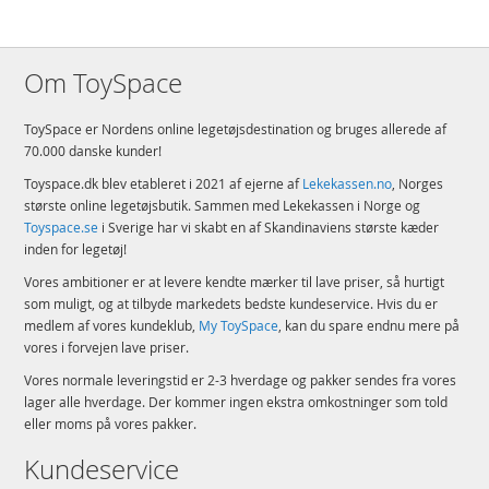
Om ToySpace
ToySpace er Nordens online legetøjsdestination og bruges allerede af
70.000 danske kunder!
Toyspace.dk blev etableret i 2021 af ejerne af
Lekekassen.no
, Norges
største online legetøjsbutik. Sammen med Lekekassen i Norge og
Toyspace.se
i Sverige har vi skabt en af Skandinaviens største kæder
inden for legetøj!
Vores ambitioner er at levere kendte mærker til lave priser, så hurtigt
som muligt, og at tilbyde markedets bedste kundeservice. Hvis du er
medlem af vores kundeklub,
My ToySpace
, kan du spare endnu mere på
vores i forvejen lave priser.
Vores normale leveringstid er 2-3 hverdage og pakker sendes fra vores
lager alle hverdage. Der kommer ingen ekstra omkostninger som told
eller moms på vores pakker.
Kundeservice