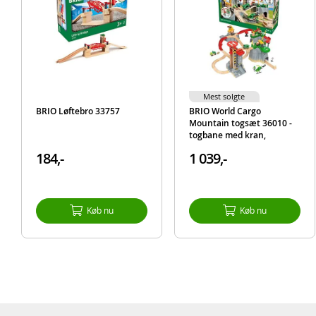
Mest solgte
BRIO Løftebro 33757
BRIO World Cargo
Mountain togsæt 36010 -
togbane med kran,
godstog, helikopter,
184,-
1 039,-
elevator og mere
Køb nu
Køb nu