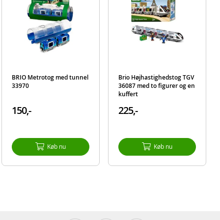
BRIO Metrotog med tunnel
Brio Højhastighedstog TGV
33970
36087 med to figurer og en
kuffert
150,-
225,-
Køb nu
Køb nu