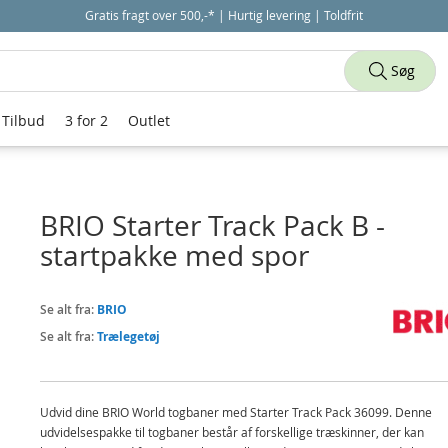
Gratis fragt over 500,-* | Hurtig levering | Toldfrit
Søg
Tilbud
3 for 2
Outlet
BRIO Starter Track Pack B -
startpakke med spor
Se alt fra:
BRIO
Se alt fra:
Trælegetøj
Udvid dine BRIO World togbaner med Starter Track Pack 36099. Denne
udvidelsespakke til togbaner består af forskellige træskinner, der kan