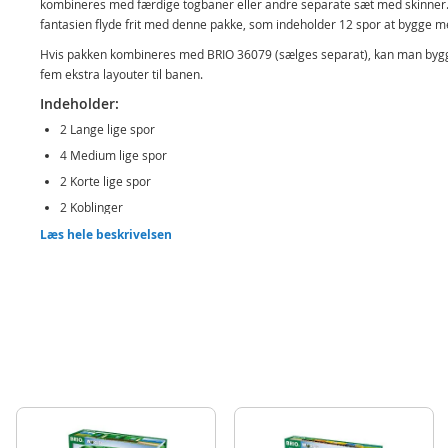
kombineres med færdige togbaner eller andre separate sæt med skinner
fantasien flyde frit med denne pakke, som indeholder 12 spor at bygge m
Hvis pakken kombineres med BRIO 36079 (sælges separat), kan man byg
fem ekstra layouter til banen.
Indeholder:
2 Lange lige spor
4 Medium lige spor
2 Korte lige spor
2 Koblinger
2 Skiftere
Læs hele beskrivelsen
Detaljer:
Antal dele: 12
Alder: fra 3 år
Produktdetaljer
Model
36099
EAN
7312350360998
Mærke
BRIO