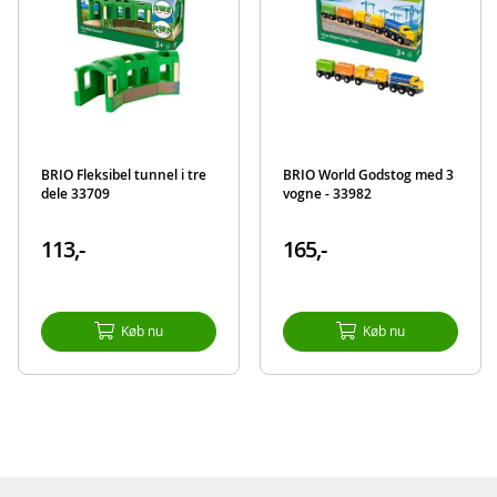
BRIO Fleksibel tunnel i tre
BRIO World Godstog med 3
dele 33709
vogne - 33982
113,-
165,-
Køb nu
Køb nu