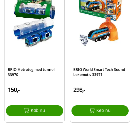
interaktivt system, så du kan køre, løbe eller flyve mellem dem hvis du vil.
Velkommen til eventyret!
Produktdetaljer
Model
33574
EAN
7312350335743
Mærke
BRIO
BRIO Metrotog med tunnel
BRIO World Smart Tech Sound
33970
Lokomotiv 33971
150,-
298,-
Køb nu
Køb nu