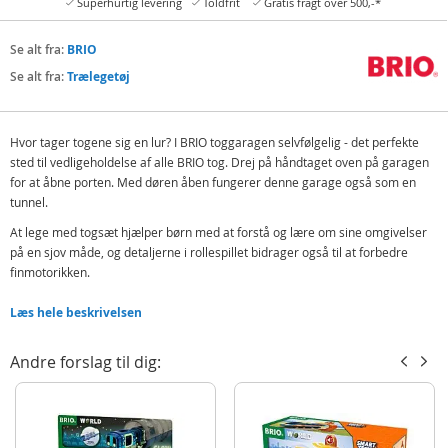
Superhurtig levering
Toldfrit
Gratis fragt over 500,-*
Se alt fra:
BRIO
Se alt fra:
Trælegetøj
Hvor tager togene sig en lur? I BRIO toggaragen selvfølgelig - det perfekte
sted til vedligeholdelse af alle BRIO tog. Drej på håndtaget oven på garagen
for at åbne porten. Med døren åben fungerer denne garage også som en
tunnel.
At lege med togsæt hjælper børn med at forstå og lære om sine omgivelser
på en sjov måde, og detaljerne i rollespillet bidrager også til at forbedre
finmotorikken.
Detaljer:
Læs hele beskrivelsen
Mål: L16 x B8 x H10 cm
Alder: fra 3 år
Andre forslag til dig:
I BRIO World er det ingen grænser eller begrænsninger – bare uendelig
mange muligheder. Vær hvem du vil og hvor du vil i BRIO World. Byg, byg på
nyt, find på og inviter. Alle seks temaer i BRIO World er knyttet sammen i et