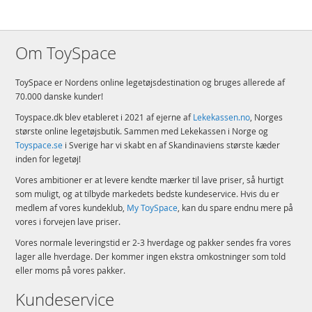
Om ToySpace
ToySpace er Nordens online legetøjsdestination og bruges allerede af
70.000 danske kunder!
Toyspace.dk blev etableret i 2021 af ejerne af
Lekekassen.no
, Norges
største online legetøjsbutik. Sammen med Lekekassen i Norge og
Toyspace.se
i Sverige har vi skabt en af Skandinaviens største kæder
inden for legetøj!
Vores ambitioner er at levere kendte mærker til lave priser, så hurtigt
som muligt, og at tilbyde markedets bedste kundeservice. Hvis du er
medlem af vores kundeklub,
My ToySpace
, kan du spare endnu mere på
vores i forvejen lave priser.
Vores normale leveringstid er 2-3 hverdage og pakker sendes fra vores
lager alle hverdage. Der kommer ingen ekstra omkostninger som told
eller moms på vores pakker.
Kundeservice