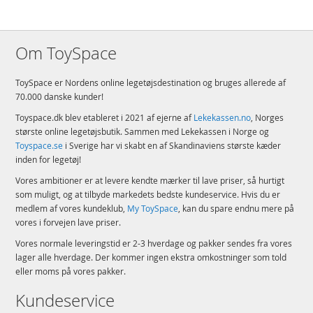
Om ToySpace
ToySpace er Nordens online legetøjsdestination og bruges allerede af
70.000 danske kunder!
Toyspace.dk blev etableret i 2021 af ejerne af
Lekekassen.no
, Norges
største online legetøjsbutik. Sammen med Lekekassen i Norge og
Toyspace.se
i Sverige har vi skabt en af Skandinaviens største kæder
inden for legetøj!
Vores ambitioner er at levere kendte mærker til lave priser, så hurtigt
som muligt, og at tilbyde markedets bedste kundeservice. Hvis du er
medlem af vores kundeklub,
My ToySpace
, kan du spare endnu mere på
vores i forvejen lave priser.
Vores normale leveringstid er 2-3 hverdage og pakker sendes fra vores
lager alle hverdage. Der kommer ingen ekstra omkostninger som told
eller moms på vores pakker.
Kundeservice