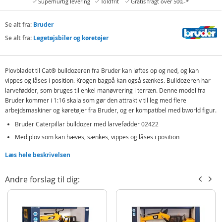
Superhurtig levering
Toldfrit
Gratis fragt over 500,-*
Se alt fra:
Bruder
Se alt fra:
Legetøjsbiler og køretøjer
Plovbladet til Cat® bulldozeren fra Bruder kan løftes op og ned, og kan
vippes og låses i position. Krogen bagpå kan også sænkes. Bulldozeren har
larvefødder, som bruges til enkel manøvrering i terræn. Denne model fra
Bruder kommer i 1:16 skala som gør den attraktiv til leg med flere
arbejdsmaskiner og køretøjer fra Bruder, og er kompatibel med bworld figur.
Bruder Caterpillar bulldozer med larvefødder 02422
Med plov som kan hæves, sænkes, vippes og låses i position
Med krog som kan sænkes
Læs hele beskrivelsen
Kan bruges ude og inde af børn fra 3 år
Andre forslag til dig:
Indholder:
Bruder Cat bulldozer 02422
Detaljer: