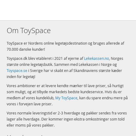
Om ToySpace
ToySpace er Nordens online legetøjsdestination og bruges allerede af
70.000 danske kunder!
Toyspace.dk blev etableret i 2021 af ejerne af
Lekekassen.no
, Norges
største online legetøjsbutik. Sammen med Lekekassen i Norge og
Toyspace.se
i Sverige har vi skabt en af Skandinaviens største kæder
inden for legetøj!
Vores ambitioner er at levere kendte mærker til lave priser, så hurtigt
som muligt, og at tilbyde markedets bedste kundeservice. Hvis du er
medlem af vores kundeklub,
My ToySpace
, kan du spare endnu mere på
vores i forvejen lave priser.
Vores normale leveringstid er 2-3 hverdage og pakker sendes fra vores
lager alle hverdage. Der kommer ingen ekstra omkostninger som told
eller moms på vores pakker.