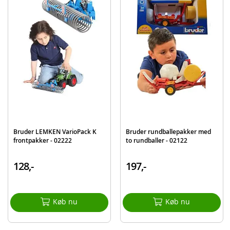
Produktdetaljer
Model
02217
EAN
4001702022174
Mærke
Bruder
Bruder LEMKEN VarioPack K
Bruder rundballepakker med
frontpakker - 02222
to rundballer - 02122
128,-
197,-
Køb nu
Køb nu