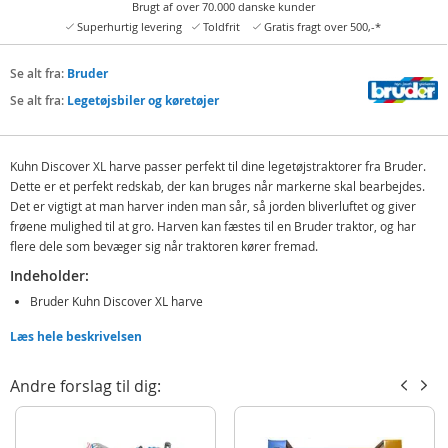
Brugt af over 70.000 danske kunder
Superhurtig levering
Toldfrit
Gratis fragt over 500,-*
Se alt fra:
Bruder
Se alt fra:
Legetøjsbiler og køretøjer
Kuhn Discover XL harve passer perfekt til dine legetøjstraktorer fra Bruder.
Dette er et perfekt redskab, der kan bruges når markerne skal bearbejdes.
Det er vigtigt at man harver inden man sår, så jorden bliverluftet og giver
frøene mulighed til at gro. Harven kan fæstes til en Bruder traktor, og har
flere dele som bevæger sig når traktoren kører fremad.
Indeholder:
Bruder Kuhn Discover XL harve
Læs hele beskrivelsen
Detaljer:
Mål: ca. 55 cm (L)
Andre forslag til dig:
Skala: 1:16
Alder: fra 4 år