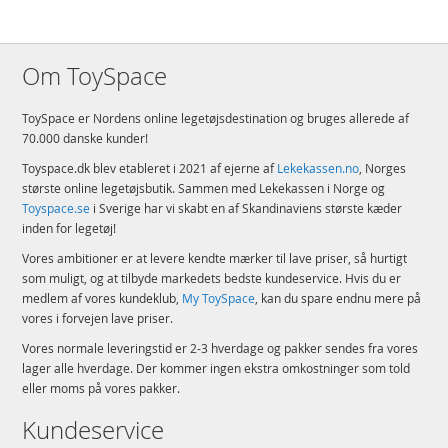
Om ToySpace
ToySpace er Nordens online legetøjsdestination og bruges allerede af
70.000 danske kunder!
Toyspace.dk blev etableret i 2021 af ejerne af
Lekekassen.no
, Norges
største online legetøjsbutik. Sammen med Lekekassen i Norge og
Toyspace.se
i Sverige har vi skabt en af Skandinaviens største kæder
inden for legetøj!
Vores ambitioner er at levere kendte mærker til lave priser, så hurtigt
som muligt, og at tilbyde markedets bedste kundeservice. Hvis du er
medlem af vores kundeklub,
My ToySpace
, kan du spare endnu mere på
vores i forvejen lave priser.
Vores normale leveringstid er 2-3 hverdage og pakker sendes fra vores
lager alle hverdage. Der kommer ingen ekstra omkostninger som told
eller moms på vores pakker.
Kundeservice