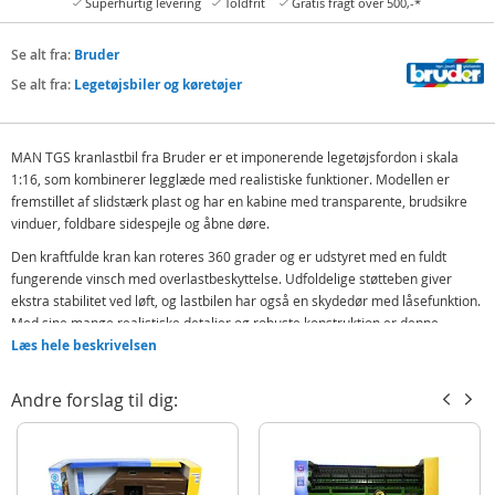
Superhurtig levering
Toldfrit
Gratis fragt over 500,-*
Se alt fra:
Bruder
Se alt fra:
Legetøjsbiler og køretøjer
MAN TGS kranlastbil fra Bruder er et imponerende legetøjsfordon i skala
1:16, som kombinerer legglæde med realistiske funktioner. Modellen er
fremstillet af slidstærk plast og har en kabine med transparente, brudsikre
vinduer, foldbare sidespejle og åbne døre.
Den kraftfulde kran kan roteres 360 grader og er udstyret med en fuldt
fungerende vinsch med overlastbeskyttelse. Udfoldelige støtteben giver
ekstra stabilitet ved løft, og lastbilen har også en skydedør med låsefunktion.
Med sine mange realistiske detaljer og robuste konstruktion er denne
kranlastbil et perfekt valg for børn fra 4 år, som kan lide bygge- og
Læs hele beskrivelsen
arbejdsfordon.
Andre forslag til dig:
Indeholder:
Bruder MAN TGS Kranlastbil 3771
Detaljer: