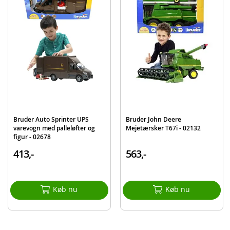
Mål: 52,2 x 18 x 28,2 cm
Skala: 1:16
Alder: fra 4 år
Produktdetaljer
Model
3771
EAN
4001702037710
Mærke
Bruder
Bruder Auto Sprinter UPS
Bruder John Deere
varevogn med palleløfter og
Mejetærsker T67i - 02132
figur - 02678
413,-
563,-
Køb nu
Køb nu