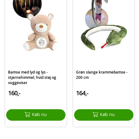
Model
6305878012
EAN
5400868031164
Mærke
Care Bears
Bamse med lyd og lys -
Grøn slange krammebamse -
stjernehimmel, hvid støj og
200 cm
vuggeviser
160,-
164,-
Køb nu
Køb nu