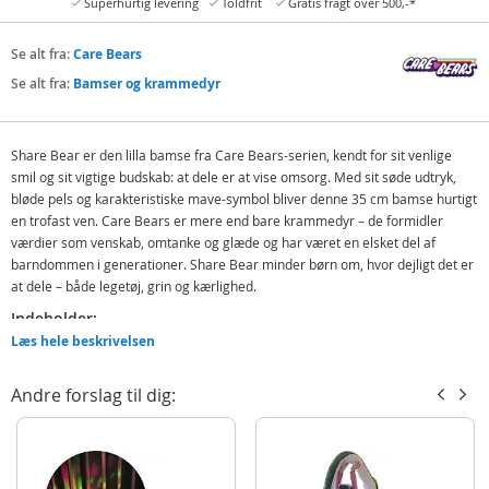
Superhurtig levering
Toldfrit
Gratis fragt over 500,-*
Se alt fra:
Care Bears
Se alt fra:
Bamser og krammedyr
Share Bear er den lilla bamse fra Care Bears-serien, kendt for sit venlige
smil og sit vigtige budskab: at dele er at vise omsorg. Med sit søde udtryk,
bløde pels og karakteristiske mave-symbol bliver denne 35 cm bamse hurtigt
en trofast ven. Care Bears er mere end bare krammedyr – de formidler
værdier som venskab, omtanke og glæde og har været en elsket del af
barndommen i generationer. Share Bear minder børn om, hvor dejligt det er
at dele – både legetøj, grin og kærlighed.
Indeholder:
Læs hele beskrivelsen
Care Bears Share Bear
Detaljer:
Andre forslag til dig:
Mål: 35 cm (H)
Alder: fra 4 år
Produktdetaljer