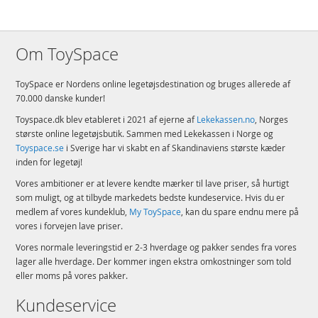
Om ToySpace
ToySpace er Nordens online legetøjsdestination og bruges allerede af
70.000 danske kunder!
Toyspace.dk blev etableret i 2021 af ejerne af
Lekekassen.no
, Norges
største online legetøjsbutik. Sammen med Lekekassen i Norge og
Toyspace.se
i Sverige har vi skabt en af Skandinaviens største kæder
inden for legetøj!
Vores ambitioner er at levere kendte mærker til lave priser, så hurtigt
som muligt, og at tilbyde markedets bedste kundeservice. Hvis du er
medlem af vores kundeklub,
My ToySpace
, kan du spare endnu mere på
vores i forvejen lave priser.
Vores normale leveringstid er 2-3 hverdage og pakker sendes fra vores
lager alle hverdage. Der kommer ingen ekstra omkostninger som told
eller moms på vores pakker.
Kundeservice