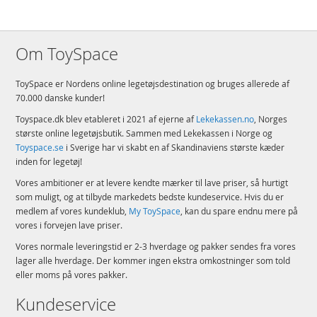
Om ToySpace
ToySpace er Nordens online legetøjsdestination og bruges allerede af
70.000 danske kunder!
Toyspace.dk blev etableret i 2021 af ejerne af
Lekekassen.no
, Norges
største online legetøjsbutik. Sammen med Lekekassen i Norge og
Toyspace.se
i Sverige har vi skabt en af Skandinaviens største kæder
inden for legetøj!
Vores ambitioner er at levere kendte mærker til lave priser, så hurtigt
som muligt, og at tilbyde markedets bedste kundeservice. Hvis du er
medlem af vores kundeklub,
My ToySpace
, kan du spare endnu mere på
vores i forvejen lave priser.
Vores normale leveringstid er 2-3 hverdage og pakker sendes fra vores
lager alle hverdage. Der kommer ingen ekstra omkostninger som told
eller moms på vores pakker.
Kundeservice