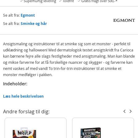
Superhurtig levering
Toldfrit
Gratis fragt over 500,-*
Se alt fra:
Egmont
Se alt fra:
Sminke og hår
Ansigtsmaling og instruktioner til at sminke sig som et monster - perfekt til
udklædning og halloween! Med dermatologisk testet ansigtskridt fra Carioca
kan børnene fejre alle slags festligheder med ansigtsmaling. Man kan blande
og mikse farverne for at få forskellige nuancer og skygger - og farverne kan
nemt vaskes af med vand! To trin-for-trin instruktioner til at sminke et
monster medfølger i pakken.
Indeholder:
3 ansigtstusser
Læs hele beskrivelsen
Detaljer
Andre forslag til dig:
Farver: blå, grøn og hvid
Alder: fra 3 år
Produktdetaljer
Model
950054