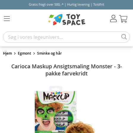
Gratis fragt over 500,-* | Hurtig levering | Toldfrit
Kur
Hjem
Egmont
Sminke og hår
Carioca Maskup Ansigtsmaling Monster - 3-
pakke farvekridt