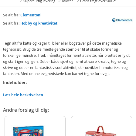
Superhurtig levering
Toldfrit
Gratis fragt over 500,-*
Se alt fra:
Clementoni
Se alt fra:
Hobby og kreativitet
Tegn alt fra katte og kager til biler eller bogstaver på dette magnetiske
tegnebræt. Brug de tre medfølgende stempler til at skabe former og
forskellige mønstre. Træk i håndtaget for nemt at slette, når brættet er fyldt,
og start igen og igen. Det er både sjovt og nemt at være kreativ, tegne og
skrive og det er en fantastisk visuel aktivitet, der udvikler finmotorikken og
fantasien. Med denne evighedstavle kan barnet tegne for evigt.
Indeholder:
Clementoni Gabbys Dukkehus Magnetisk tegnetavle
Læs hele beskrivelsen
Pen
3 stempler
Andre forslag til dig:
Detaljer:
Indeholder magneter
Alder: fra 3 år