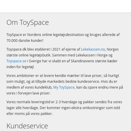
Om ToySpace
ToySpace er Nordens online legetøjsdestination og bruges allerede af
70.000 danske kunder!
Toyspace.dk blev etableret i 2021 af ejerne af
Lekekassen.no
, Norges
største online legetøjsbutik. Sammen med Lekekassen i Norge og
Toyspace.se
i Sverige har vi skabt en af Skandinaviens største kæder
inden for legetøj!
Vores ambitioner er at levere kendte mærker til lave priser, så hurtigt
som muligt, og at tilbyde markedets bedste kundeservice. Hvis du er
medlem af vores kundeklub,
My ToySpace
, kan du spare endnu mere på
vores i forvejen lave priser.
Vores normale leveringstid er 2-3 hverdage og pakker sendes fra vores
lager alle hverdage. Der kommer ingen ekstra omkostninger som told
eller moms på vores pakker.
Kundeservice