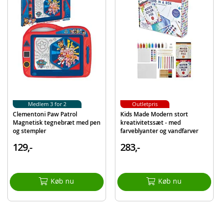
Produktdetaljer
Model
18787FO
EAN
8005125187874
Mærke
Clementoni
Medlem 3 for 2
Outletpris
Clementoni Paw Patrol
Kids Made Modern stort
Magnetisk tegnebræt med pen
kreativitetssæt - med
og stempler
farveblyanter og vandfarver
129,-
283,-
Køb nu
Køb nu