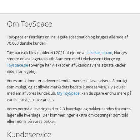
Om ToySpace
ToySpace er Nordens online legetøjsdestination og bruges allerede af
70.000 danske kunder!
Toyspace.dk blev etableret i 2021 af ejerne af
Lekekassen.no
, Norges
største online legetøjsbutik. Sammen med Lekekassen i Norge og
Toyspace.se
i Sverige har vi skabt en af Skandinaviens største kæder
inden for legetøj!
Vores ambitioner er at levere kendte mærker til lave priser, så hurtigt
som muligt, og at tilbyde markedets bedste kundeservice. Hvis du er
medlem af vores kundeklub,
My ToySpace
, kan du spare endnu mere på
vores i forvejen lave priser.
Vores normale leveringstid er 2-3 hverdage og pakker sendes fra vores
lager alle hverdage. Der kommer ingen ekstra omkostninger som told
eller moms på vores pakker.
Kundeservice