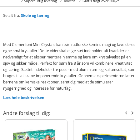
Superhurtig levering
Toldfrit
Gratis fragt over 500,-*
Se alt fra:
Skole og læring
Med Clementoni Mini Crystals kan børn udforske kemins magi og lave deres
egne små krystaller! Dette videnskabelige sæt indeholder alt hvad der er
nødvendigt for at eksperimentere hjemme og lære om krystalvækst på en
sjov og sikker måde. Perfekt for børn fra 8 år som vil kombinere kreativitet
og læring. Sættet indeholder tre poser med aluminium- og kaliumsulfat, som
bruges til at skabe imponerende krystaller. Gennem eksperimenterne lærer
børnene om kemiske reaktioner, samtidig med at de stimulerer
nysgerrighed og interesse for naturfag.
Indeholder:
Læs hele beskrivelsen
3 poser med aluminium- og kaliumsulfat
Andre forslag til dig:
Plastikhandsker, spatel, bæger og mere
Illustreret brugsanvisning på dansk
Detaljer: