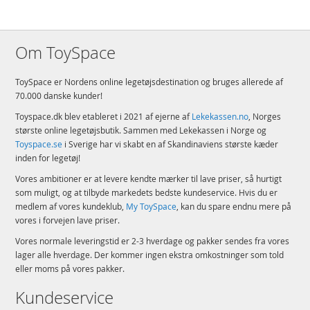
Om ToySpace
ToySpace er Nordens online legetøjsdestination og bruges allerede af
70.000 danske kunder!
Toyspace.dk blev etableret i 2021 af ejerne af
Lekekassen.no
, Norges
største online legetøjsbutik. Sammen med Lekekassen i Norge og
Toyspace.se
i Sverige har vi skabt en af Skandinaviens største kæder
inden for legetøj!
Vores ambitioner er at levere kendte mærker til lave priser, så hurtigt
som muligt, og at tilbyde markedets bedste kundeservice. Hvis du er
medlem af vores kundeklub,
My ToySpace
, kan du spare endnu mere på
vores i forvejen lave priser.
Vores normale leveringstid er 2-3 hverdage og pakker sendes fra vores
lager alle hverdage. Der kommer ingen ekstra omkostninger som told
eller moms på vores pakker.
Kundeservice