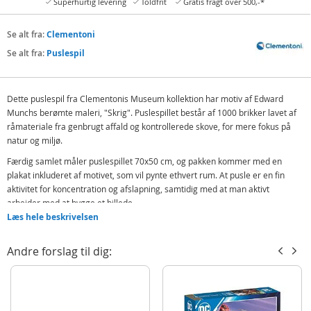
Superhurtig levering
Toldfrit
Gratis fragt over 500,-*
Se alt fra:
Clementoni
Se alt fra:
Puslespil
Dette puslespil fra Clementonis Museum kollektion har motiv af Edward
Munchs berømte maleri, "Skrig". Puslespillet består af 1000 brikker lavet af
råmateriale fra genbrugt affald og kontrollerede skove, for mere fokus på
natur og miljø.
Færdig samlet måler puslespillet 70x50 cm, og pakken kommer med en
plakat inkluderet af motivet, som vil pynte ethvert rum. At pusle er en fin
aktivitet for koncentration og afslapning, samtidig med at man aktivt
arbejder med at bygge et billede.
Læs hele beskrivelsen
Indeholder:
Puslespil 1000 brikker
Andre forslag til dig:
Detaljer:
Mål færdigt motiv: 70 x 50 cm
Alder: fra 12 år