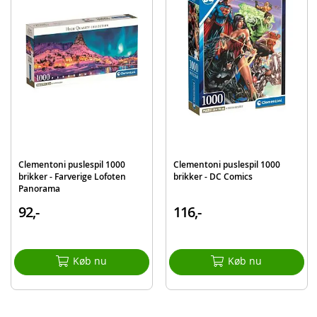
Produktdetaljer
Model
39791
EAN
8005125397914
Mærke
Clementoni
Clementoni puslespil 1000
Clementoni puslespil 1000
brikker - Farverige Lofoten
brikker - DC Comics
Panorama
92,-
116,-
Køb nu
Køb nu