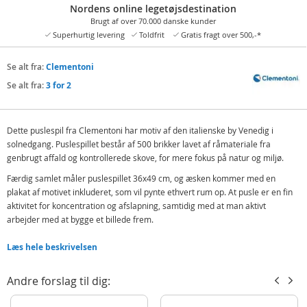
Nordens online legetøjsdestination
Brugt af over 70.000 danske kunder
Superhurtig levering
Toldfrit
Gratis fragt over 500,-*
Se alt fra:
Clementoni
Se alt fra:
3 for 2
Dette puslespil fra Clementoni har motiv af den italienske by Venedig i
solnedgang. Puslespillet består af 500 brikker lavet af råmateriale fra
genbrugt affald og kontrollerede skove, for mere fokus på natur og miljø.
Færdig samlet måler puslespillet 36x49 cm, og æsken kommer med en
plakat af motivet inkluderet, som vil pynte ethvert rum op. At pusle er en fin
aktivitet for koncentration og afslapning, samtidig med at man aktivt
arbejder med at bygge et billede frem.
Indeholder:
Læs hele beskrivelsen
Puslespil 500 brikker
Andre forslag til dig:
Detaljer:
Mål færdigt motiv: 36 x 49 cm