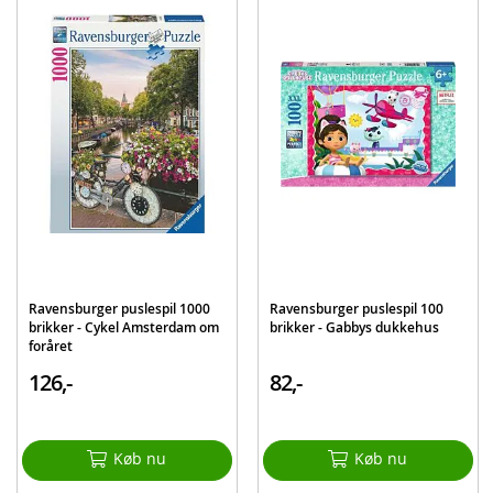
Alder: fra 10 år
Produktdetaljer
Model
35542
EAN
8005125355426
Mærke
Clementoni
Ravensburger puslespil 1000
Ravensburger puslespil 100
brikker - Cykel Amsterdam om
brikker - Gabbys dukkehus
foråret
126,-
82,-
Køb nu
Køb nu