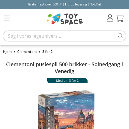
Gratis fragt over 500,-* | Hurtig levering | Toldfrit
Kur
Hjem
Clementoni
3 for 2
Clementoni puslespil 500 brikker - Solnedgang i
Venedig
Medlem 3 for 2