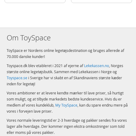
Om ToySpace
ToySpace er Nordens online legetøjsdestination og bruges allerede af
70.000 danske kunder!
Toyspace.dk blev etableret i 2021 af ejerne af
Lekekassen.no
, Norges
største online legetøjsbutik. Sammen med Lekekassen i Norge og
Toyspace.se
i Sverige har vi skabt en af Skandinaviens største kæder
inden for legetøj!
Vores ambitioner er at levere kendte mærker til lave priser, så hurtigt
som muligt, og at tilbyde markedets bedste kundeservice. Hvis du er
medlem af vores kundeklub,
My ToySpace
, kan du spare endnu mere på
vores i forvejen lave priser.
Vores normale leveringstid er 2-3 hverdage og pakker sendes fra vores
lager alle hverdage. Der kommer ingen ekstra omkostninger som told
eller moms på vores pakker.