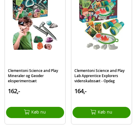
der skal bruges til eksperimenterne medfølger ikke
Produktdetaljer
Model
78830
EAN
8005125788309
Mærke
Clementoni
Clementoni Science and Play
Clementoni Science and Play
Mineraler og Geoder
Lab Apprentice Explorers
eksperimentsæt
videnskabssæt - Opdag
naturen
162,-
164,-
Køb nu
Køb nu