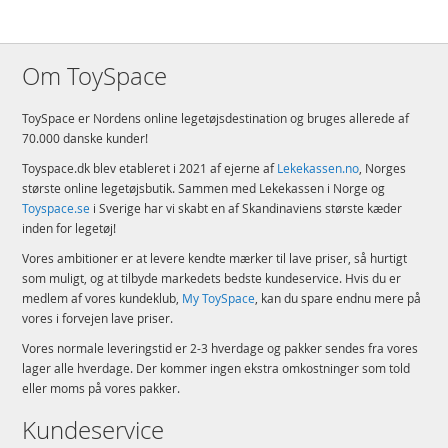
Om ToySpace
ToySpace er Nordens online legetøjsdestination og bruges allerede af
70.000 danske kunder!
Toyspace.dk blev etableret i 2021 af ejerne af
Lekekassen.no
, Norges
største online legetøjsbutik. Sammen med Lekekassen i Norge og
Toyspace.se
i Sverige har vi skabt en af Skandinaviens største kæder
inden for legetøj!
Vores ambitioner er at levere kendte mærker til lave priser, så hurtigt
som muligt, og at tilbyde markedets bedste kundeservice. Hvis du er
medlem af vores kundeklub,
My ToySpace
, kan du spare endnu mere på
vores i forvejen lave priser.
Vores normale leveringstid er 2-3 hverdage og pakker sendes fra vores
lager alle hverdage. Der kommer ingen ekstra omkostninger som told
eller moms på vores pakker.
Kundeservice