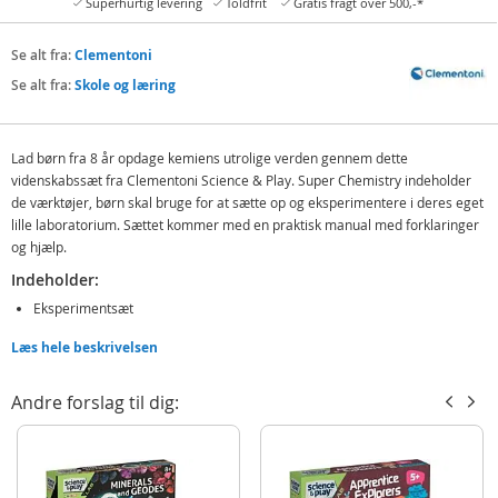
Superhurtig levering
Toldfrit
Gratis fragt over 500,-*
Se alt fra:
Clementoni
Se alt fra:
Skole og læring
Lad børn fra 8 år opdage kemiens utrolige verden gennem dette
videnskabssæt fra Clementoni Science & Play. Super Chemistry indeholder
de værktøjer, børn skal bruge for at sætte op og eksperimentere i deres eget
lille laboratorium. Sættet kommer med en praktisk manual med forklaringer
og hjælp.
Indeholder:
Eksperimentsæt
Illustreret manual
Læs hele beskrivelsen
Detaljer:
Andre forslag til dig:
Sprog: dansk, norsk
Alder: fra 8 år
BEMÆRK: Det er kun kemikalier og udstyr som medfølger, andre genstande,