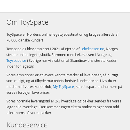
Om ToySpace
ToySpace er Nordens online legetøjsdestination og bruges allerede af
70.000 danske kunder!
Toyspace.dk blev etableret i 2021 af ejerne af
Lekekassen.no
, Norges
største online legetøjsbutik. Sammen med Lekekassen i Norge og
Toyspace.se
i Sverige har vi skabt en af Skandinaviens største kæder
inden for legetøj!
Vores ambitioner er at levere kendte mærker til lave priser, så hurtigt
som muligt, og at tilbyde markedets bedste kundeservice. Hvis du er
medlem af vores kundeklub,
My ToySpace
, kan du spare endnu mere på
vores i forvejen lave priser.
Vores normale leveringstid er 2-3 hverdage og pakker sendes fra vores
lager alle hverdage. Der kommer ingen ekstra omkostninger som told
eller moms på vores pakker.
Kundeservice