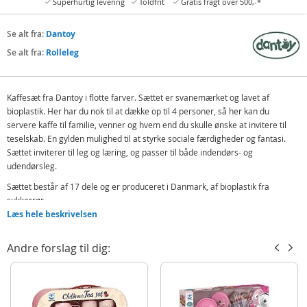
Superhurtig levering
Toldfrit
Gratis fragt over 500,-*
Se alt fra:
Dantoy
Se alt fra:
Rolleleg
Kaffesæt fra Dantoy i flotte farver. Sættet er svanemærket og lavet af
bioplastik. Her har du nok til at dække op til 4 personer, så her kan du
servere kaffe til familie, venner og hvem end du skulle ønske at invitere til
teselskab. En gylden mulighed til at styrke sociale færdigheder og fantasi.
Sættet inviterer til leg og læring, og passer til både indendørs- og
udendørsleg.
Sættet består af 17 dele og er produceret i Danmark, af bioplastik fra
sukkerrør.
Læs hele beskrivelsen
Indeholder:
1 kande
Andre forslag til dig:
4 kopper
4 tallerkner
4 skeer