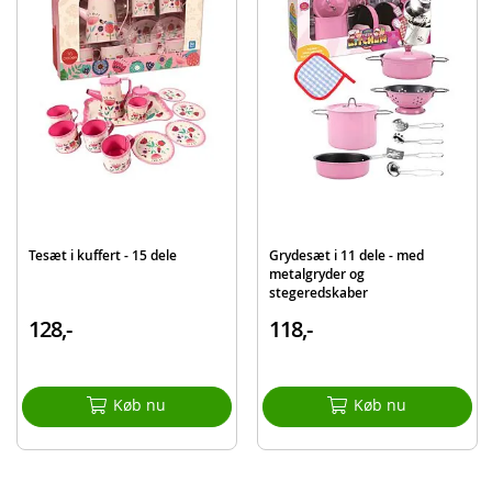
1 sukkerbeholder med ske
Detaljer:
Materiale: bioplast
Svanemærket
Kan vaskes i opvaskmaskine
Alder: fra 2 år
Produktdetaljer
Model
5641
EAN
5701217056419
Tesæt i kuffert - 15 dele
Grydesæt i 11 dele - med
metalgryder og
Mærke
Dantoy
stegeredskaber
128,-
118,-
Køb nu
Køb nu