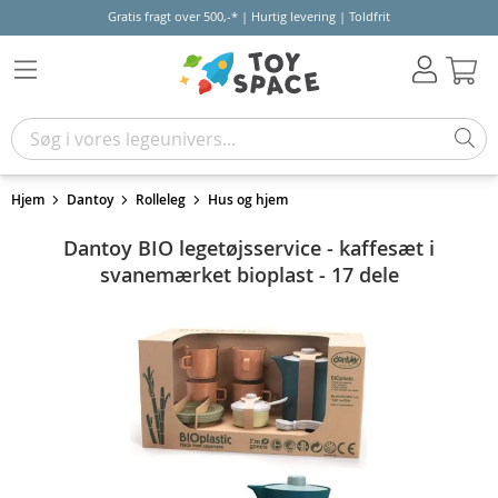
Gratis fragt over 500,-* | Hurtig levering | Toldfrit
Kur
Hjem
Dantoy
Rolleleg
Hus og hjem
Dantoy BIO legetøjsservice - kaffesæt i
svanemærket bioplast - 17 dele