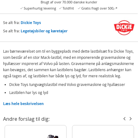
Brugt af over 70.000 danske kunder
Superhurtig levering
Toldfrit
Gratis fragt over 500,-*
Se alt fra:
Dickie Toys
Se alt fra:
Legetøjsbiler og køretøjer
Lav børneværelset om til en byggeplads med dette lastbilsæt fra Dickie Toys,
som består af en stor Mack-lastbil, med en imponerende gravemaskine og
hjullæsser inspireret af Volvo på lasten. Gravearmene på anlægsmaskinerne
kan bevæges, det sammen kan lastbilens bagdør. Lastbilens anhænger kan
også tages af, og lastbilen har både lys og lyd, for mere realistisk leg.
Dickie Toys tungvægtslastbil med Volvo gravemaskine og hjullæsser
Lastbilen har lys og lyd
Med Volvo-inspireret gravemaskine og hjullæsser
Læs hele beskrivelsen
Indeholder:
Andre forslag til dig:
Dickie Toys tungvægtslastbil med lastplan
1 Volvo gravemaskine
1 Volvo hjullæsser