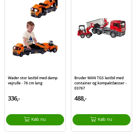
Detaljer:
Mål lastbil: 70 cm
Batteribehov: 2 x AA-batterier (inkluderet)
Alder: fra 3 år
Produktdetaljer
Model
203729012
EAN
4006333065941
Mærke
Dickie Toys
Wader stor lastbil med damp
Bruder MAN TGS lastbil med
Aktuelt
Mest solgte
vejrulle - 76 cm lang
container og kompaktlæsser -
03767
336,-
488,-
Køb nu
Køb nu