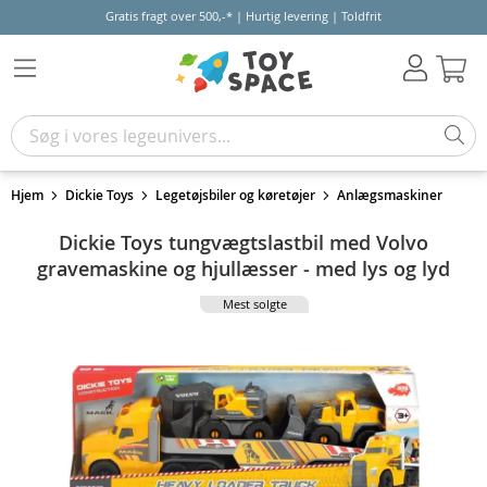
Gratis fragt over 500,-* | Hurtig levering | Toldfrit
Kur
Hjem
Dickie Toys
Legetøjsbiler og køretøjer
Anlægsmaskiner
Dickie Toys tungvægtslastbil med Volvo
gravemaskine og hjullæsser - med lys og lyd
Mest solgte