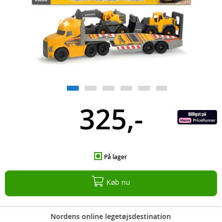
325,-
På lager
Køb nu
Nordens online legetøjsdestination