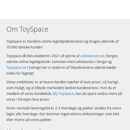
Om ToySpace
ToySpace er Nordens online legetøjsdestination og bruges allerede af
70.000 danske kunder!
Toyspace.dk blev etableret i 2021 af ejerne af
Lekekassen.no
, Norges
største online legetøjsbutik. Sammen med Lekekassen i Norge og
Toyspace.se
i Sverige har vi skabt en af Skandinaviens største kæder
inden for legetøj!
Vores ambitioner er at levere kendte mærker til lave priser, så hurtigt
som muligt, og at tilbyde markedets bedste kundeservice. Hvis du er
medlem af vores kundeklub,
My ToySpace
, kan du spare endnu mere på
vores i forvejen lave priser.
Vores normale leveringstid er 2-3 hverdage og pakker sendes fra vores
lager alle hverdage. Der kommer ingen ekstra omkostninger som told
eller moms på vores pakker.