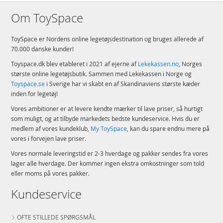
Om ToySpace
ToySpace er Nordens online legetøjsdestination og bruges allerede af
70.000 danske kunder!
Toyspace.dk blev etableret i 2021 af ejerne af
Lekekassen.no
, Norges
største online legetøjsbutik. Sammen med Lekekassen i Norge og
Toyspace.se
i Sverige har vi skabt en af Skandinaviens største kæder
inden for legetøj!
Vores ambitioner er at levere kendte mærker til lave priser, så hurtigt
som muligt, og at tilbyde markedets bedste kundeservice. Hvis du er
medlem af vores kundeklub,
My ToySpace
, kan du spare endnu mere på
vores i forvejen lave priser.
Vores normale leveringstid er 2-3 hverdage og pakker sendes fra vores
lager alle hverdage. Der kommer ingen ekstra omkostninger som told
eller moms på vores pakker.
Kundeservice
OFTE STILLEDE SPØRGSMÅL