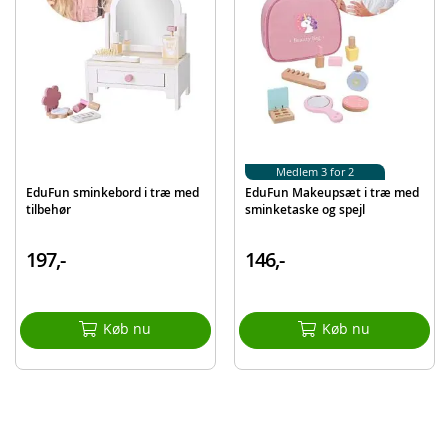
Detaljer:
Alder: fra 3 år
Produktdetaljer
Model
4319
EAN
6942397343190
Mærke
EduFun
Medlem 3 for 2
EduFun sminkebord i træ med
EduFun Makeupsæt i træ med
tilbehør
sminketaske og spejl
197,-
146,-
Køb nu
Køb nu