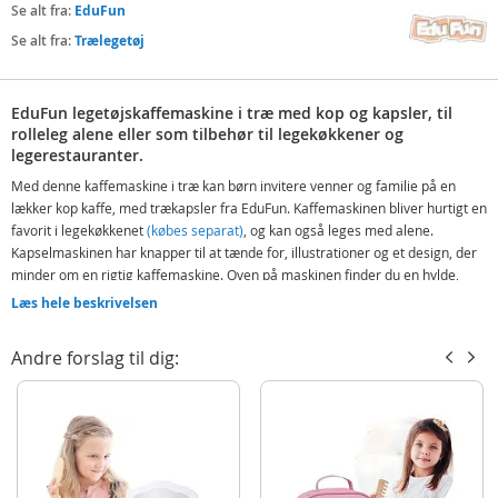
Se alt fra:
EduFun
Se alt fra:
Trælegetøj
EduFun legetøjskaffemaskine i træ med kop og kapsler, til
rolleleg alene eller som tilbehør til legekøkkener og
legerestauranter.
Med denne kaffemaskine i træ kan børn invitere venner og familie på en
lækker kop kaffe, med trækapsler fra EduFun. Kaffemaskinen bliver hurtigt en
favorit i legekøkkenet
(købes separat)
, og kan også leges med alene.
Kapselmaskinen har knapper til at tænde for, illustrationer og et design, der
minder om en rigtig kaffemaskine. Oven på maskinen finder du en hylde,
hvor du kan opbevare kaffekapslerne. Legesættet indeholder en kaffekop, en
Læs hele beskrivelsen
ske og 6 "kapsler" til maskinen, der gør legetiden endnu sjovere og mere
realistisk.
Andre forslag til dig:
Indeholder:
EduFun Deluxe kaffemaskine
6 kapsler
Kaffekop og ske