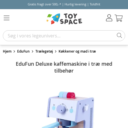
Gratis fragt over 500,-* | Hurtig levering | Toldfrit
Kur
Hjem
EduFun
Trælegetøj
Køkkener og mad i træ
EduFun Deluxe kaffemaskine i træ med
tilbehør