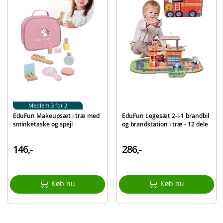
Produktdetaljer
Model
4172
EAN
6942397341721
Mærke
EduFun
Medlem 3 for 2
EduFun Makeupsæt i træ med
EduFun Legesæt 2-i-1 brandbil
sminketaske og spejl
og brandstation i træ - 12 dele
146,-
286,-
Køb nu
Køb nu