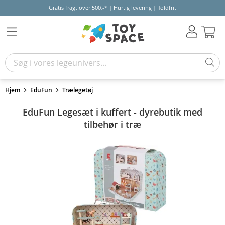
Gratis fragt over 500,-* | Hurtig levering | Toldfrit
Kur
Hjem
EduFun
Trælegetøj
EduFun Legesæt i kuffert - dyrebutik med
tilbehør i træ