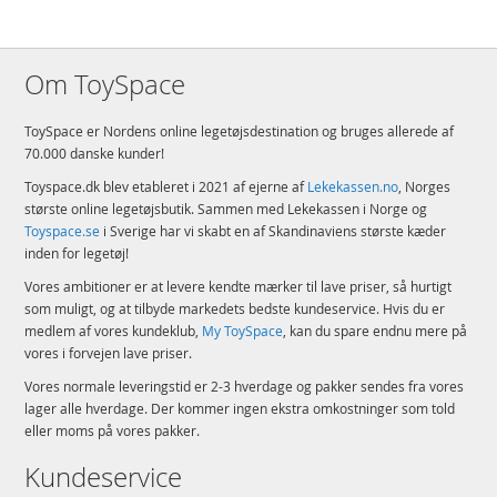
Om ToySpace
ToySpace er Nordens online legetøjsdestination og bruges allerede af
70.000 danske kunder!
Toyspace.dk blev etableret i 2021 af ejerne af
Lekekassen.no
, Norges
største online legetøjsbutik. Sammen med Lekekassen i Norge og
Toyspace.se
i Sverige har vi skabt en af Skandinaviens største kæder
inden for legetøj!
Vores ambitioner er at levere kendte mærker til lave priser, så hurtigt
som muligt, og at tilbyde markedets bedste kundeservice. Hvis du er
medlem af vores kundeklub,
My ToySpace
, kan du spare endnu mere på
vores i forvejen lave priser.
Vores normale leveringstid er 2-3 hverdage og pakker sendes fra vores
lager alle hverdage. Der kommer ingen ekstra omkostninger som told
eller moms på vores pakker.
Kundeservice