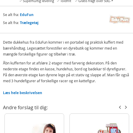
Superhurtig levering
Toldfrit
Gratis fragt over 500,-*
Se alt fra:
EduFun
Se alt fra:
Trælegetøj
Dette dukkehus fra EduFun kommer i en portabel og praktisk kuffert med
bærehåndtag. Legesættet forestiller en dyrebutik og kommer med en
mængde forskellige figurer og tilbehør i træ.
Åbn kufferten for at afsløre 2 etager med farverig dekoration. På den
nederste etage findes en kasse, hundehus, bord og badekar til dyrefigurer.
På den øverste etage kan dyrene lege på et stativ og slappe af. Man får også
med 3 hundefigurer af forskellige racer og en kattefigur.
Indeholder:
Læs hele beskrivelsen
Kuffert
Dyrefigurer og tilbehør i træ
Andre forslag til dig:
Detaljer:
Antal dele: 24
Alder: fra 3 år