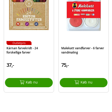
Outletpris
Kärnan farvekridt - 24
Malekatt vandfarver - 6 farver
forskellige farver
vandmaling
37,-
75,-
Køb nu
Køb nu