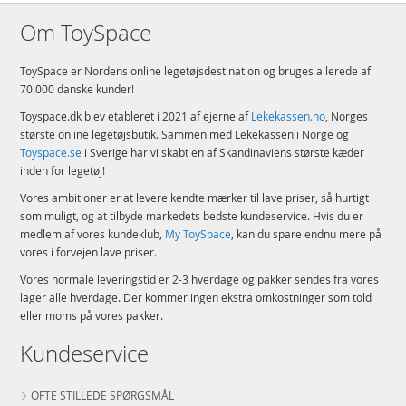
Om ToySpace
ToySpace er Nordens online legetøjsdestination og bruges allerede af
70.000 danske kunder!
Toyspace.dk blev etableret i 2021 af ejerne af
Lekekassen.no
, Norges
største online legetøjsbutik. Sammen med Lekekassen i Norge og
Toyspace.se
i Sverige har vi skabt en af Skandinaviens største kæder
inden for legetøj!
Vores ambitioner er at levere kendte mærker til lave priser, så hurtigt
som muligt, og at tilbyde markedets bedste kundeservice. Hvis du er
medlem af vores kundeklub,
My ToySpace
, kan du spare endnu mere på
vores i forvejen lave priser.
Vores normale leveringstid er 2-3 hverdage og pakker sendes fra vores
lager alle hverdage. Der kommer ingen ekstra omkostninger som told
eller moms på vores pakker.
Kundeservice
OFTE STILLEDE SPØRGSMÅL