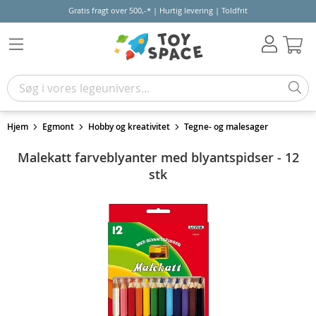
Gratis fragt over 500,-* | Hurtig levering | Toldfrit
Kur
Hjem
Egmont
Hobby og kreativitet
Tegne- og malesager
Malekatt farveblyanter med blyantspidser - 12
stk