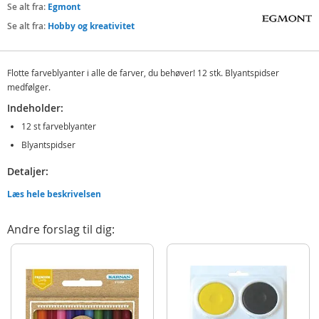
Se alt fra:
Egmont
Se alt fra:
Hobby og kreativitet
Flotte farveblyanter i alle de farver, du behøver! 12 stk. Blyantspidser
medfølger.
Indeholder:
12 st farveblyanter
Blyantspidser
Detaljer:
Alder: fra 3 år
Læs hele beskrivelsen
Produktdetaljer
Model
910046
Andre forslag til dig:
EAN
7317449100462
Mærke
Egmont