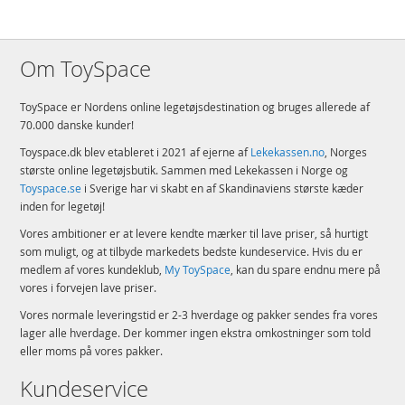
Om ToySpace
ToySpace er Nordens online legetøjsdestination og bruges allerede af
70.000 danske kunder!
Toyspace.dk blev etableret i 2021 af ejerne af
Lekekassen.no
, Norges
største online legetøjsbutik. Sammen med Lekekassen i Norge og
Toyspace.se
i Sverige har vi skabt en af Skandinaviens største kæder
inden for legetøj!
Vores ambitioner er at levere kendte mærker til lave priser, så hurtigt
som muligt, og at tilbyde markedets bedste kundeservice. Hvis du er
medlem af vores kundeklub,
My ToySpace
, kan du spare endnu mere på
vores i forvejen lave priser.
Vores normale leveringstid er 2-3 hverdage og pakker sendes fra vores
lager alle hverdage. Der kommer ingen ekstra omkostninger som told
eller moms på vores pakker.
Kundeservice