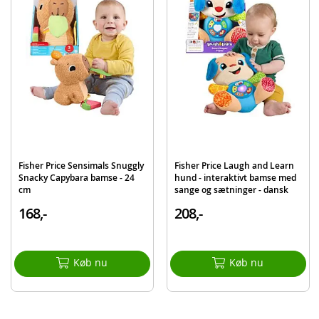
Alder: fra 0 mdr.
BEMÆRK: Fjern kontrolcenteret før bamsen vaskes
Produktdetaljer
Model
HXG97
EAN
194735229659
Mærke
Fisher-Price
Fisher Price Sensimals Snuggly
Fisher Price Laugh and Learn
Snacky Capybara bamse - 24
hund - interaktivt bamse med
cm
sange og sætninger - dansk
168,-
208,-
Køb nu
Køb nu