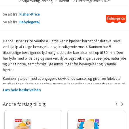
Superhurtig levering
Toldfrit
Gratis fragt over 500,-*
Se alt fra:
Fisher-Price
Se alt fra:
Babylegetøj
Denne Fisher Price Soothe & Settle kanin hjælper barnet når det skal sove,
ved hjælp af rolige bevægelser og beroligende musik. Kaninen har 5
tilpasselige beroligende lydmuligheder, der kan afspillet i op til 30 min. Den
har lyde med blide bag og snorken, dybe vejrtrækninger, suse-lyde, naturlyde
og white noise, samt forskellige innstillinger for bevægelser og lysende
hjerte.
Kaninen hjælper med at engagere udviklende sanser og giver en følelse af
tryghed for nyfødte og opefter. Kaninen kan vaskes i vaskemaskinen - tag ud
kontrolcenteret før vaks.
Læs hele beskrivelsen
Indeholder:
Andre forslag til dig:
Fisher Price Kanin sanselegetøj med lyde og bevægelser
Detaljer:
Kan vaskes i vaskemaskine