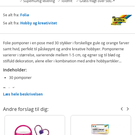
Superhurtig levering
Toldfrit
Gratis fragt over 500,-*
Se alt fra:
Folia
Se alt fra:
Hobby og kreativitet
Folie pomponer i en pose med 30 stykker i forskellige gule og orange farver
samt hvid, perfekt til påskepynt og andre kreative hobbyer. Pomponerne
varierer i størrelse, varierende mellem 1-5 cm, og egner sig til blød og
stilfuld dekoration, alene eller i kombination med andre hobbyartikler...
Indeholder:
30 pomponer
Detaljer:
Læs hele beskrivelsen
Mål: 1-5 cm (Ø)
Alder: fra 5 år
Andre forslag til dig:
Produktdetaljer
Model
50391
EAN
4001868073454