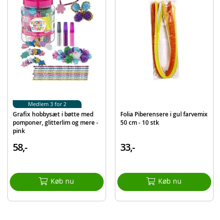
Mærke
Folia
Medlem 3 for 2
Grafix hobbysæt i bøtte med
Folia Piberensere i gul farvemix
pomponer, glitterlim og mere -
50 cm - 10 stk
pink
58,-
33,-
Køb nu
Køb nu