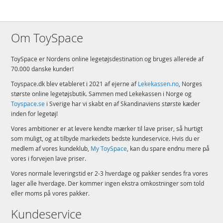
Om ToySpace
ToySpace er Nordens online legetøjsdestination og bruges allerede af
70.000 danske kunder!
Toyspace.dk blev etableret i 2021 af ejerne af
Lekekassen.no
, Norges
største online legetøjsbutik. Sammen med Lekekassen i Norge og
Toyspace.se
i Sverige har vi skabt en af Skandinaviens største kæder
inden for legetøj!
Vores ambitioner er at levere kendte mærker til lave priser, så hurtigt
som muligt, og at tilbyde markedets bedste kundeservice. Hvis du er
medlem af vores kundeklub,
My ToySpace
, kan du spare endnu mere på
vores i forvejen lave priser.
Vores normale leveringstid er 2-3 hverdage og pakker sendes fra vores
lager alle hverdage. Der kommer ingen ekstra omkostninger som told
eller moms på vores pakker.
Kundeservice