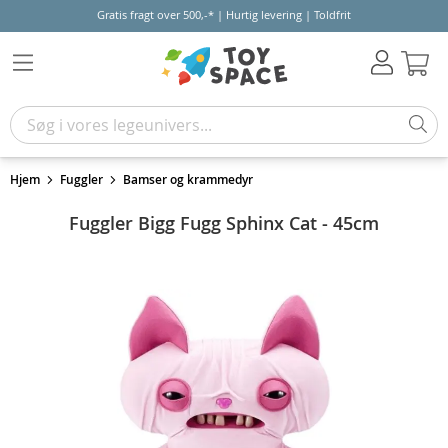
Gratis fragt over 500,-* | Hurtig levering | Toldfrit
Kur
Hjem
Fuggler
Bamser og krammedyr
Fuggler Bigg Fugg Sphinx Cat - 45cm