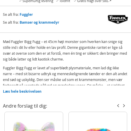
Superhurtig levering
Toldfrit
Gratis fragt over 500,-*
Se alt fra:
Fuggler
Se alt fra:
Bamser og krammedyr
Mød Fuggler Bigg Fugg – et 45cm højt monster som hverken kan snige sig
stille ind i dit liv eller holde en lav profil. Denne gigantiske raritet er lige så
svær at overse som den er at forstå, men én ting er sikkert: den bringer med
sig både latter og lidt kaotisk charme.
Fuggler Bigg Fugg er lavet af superblødt plysmateriale, men lad dig ikke
narre – med sit bizarre udtryk og menneskelignende tænder er den alt andet
end sød og uskyldig. Den ser måske ud som et krammemonster, men vær
forberedt på uventede påfund og mærkelige vaner. Og måske... et sjældent
"butt-on hole"? Der er kun én måde at finde ud af det på.
Læs hele beskrivelsen
Dette er ikke bare en bamse – det er en komplet karakter! Fugglerne er
Andre forslag til dig:
kendt for at være både underholdende og uforudsigelige, og med Bigg Fugg
får du alt i stort format.
Indeholder:
Fuggler Bigg Fugg Sphinx Cat