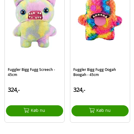
Detaljer:
Mål: ca. 45 cm
Alder: fra 4 år
Produktdetaljer
Model
15733K
EAN
4894680048607
Mærke
Fuggler
Fuggler Bigg Fugg Screech -
Fuggler Bigg Fugg Oogah
45cm
Boogah - 45cm
324,-
324,-
Køb nu
Køb nu