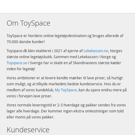
Om ToySpace
ToySpace er Nordens online legetøjsdestination og bruges allerede af
70.000 danske kunder!
Toyspace.dk blev etableret i 2021 af ejerne af
Lekekassen.no
, Norges
største online legetøjsbutik. Sammen med Lekekassen i Norge og
Toyspace.se
i Sverige har vi skabt en af Skandinaviens største kæder
inden for legetøj!
Vores ambitioner er at levere kendte mærker til lave priser, så hurtigt
som muligt, og at tilbyde markedets bedste kundeservice. Hvis du er
medlem af vores kundeklub,
My ToySpace
, kan du spare endnu mere på
vores i forvejen lave priser.
Vores normale leveringstid er 2-3 hverdage og pakker sendes fra vores
lager alle hverdage. Der kommer ingen ekstra omkostninger som told
eller moms på vores pakker.
Kundeservice