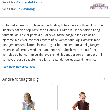
Se alt fra:
Gabbys dukkehus
Se alt fra:
Udklædning
Gi barnet en magisk oplevelse med Gabby Tutu kjole – et officielt kostume
inspireret af den populære serie Gabby’s Dukkehus. Denne farverige og
fantasifulde kjole er perfekt til karneval, fødselsdage eller lege dage
hjemme. Kjolen er lavet for at være både komfortabel og slidstærk, med
detaljer som små katte-silhuetter og stribemønster som virkelig fanger
essensen af serien. Med det matchende hårbånd bliver hele outfittet
komplet, og barnet kan straks leve sig ind i legens verden, enten det er til
karneval, fødselsdagsfejring eller en spændende legestund hjemme.
Dette officielle kostume bringer Gabby’s Dukkehus til liv, og giver en unik
Læs hele beskrivelsen
mulighed for at genopleve de magiske historier fra serien på en helt ny
måde.
Andre forslag til dig:
Indeholder:
Tutu-kjole
Hårbånd
Detaljer: