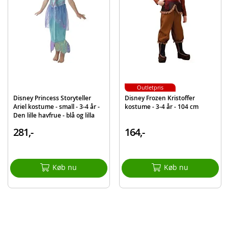
Alder: 3-5 år
Størrelse: ca. 104 cm
Bemærk
: For bedst muligt holdbarhed anbefales håndvask.
Produktdetaljer
Model
1000832
EAN
195884068137
Outletpris
Mærke
Gabbys dukkehus
Disney Princess Storyteller
Disney Frozen Kristoffer
Ariel kostume - small - 3-4 år -
kostume - 3-4 år - 104 cm
Den lille havfrue - blå og lilla
havfruekjole
281,-
164,-
Køb nu
Køb nu