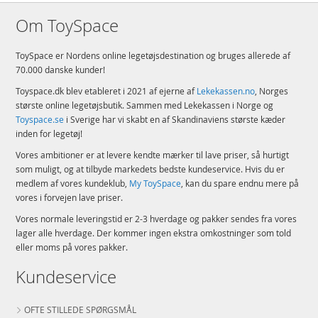
Om ToySpace
ToySpace er Nordens online legetøjsdestination og bruges allerede af
70.000 danske kunder!
Toyspace.dk blev etableret i 2021 af ejerne af
Lekekassen.no
, Norges
største online legetøjsbutik. Sammen med Lekekassen i Norge og
Toyspace.se
i Sverige har vi skabt en af Skandinaviens største kæder
inden for legetøj!
Vores ambitioner er at levere kendte mærker til lave priser, så hurtigt
som muligt, og at tilbyde markedets bedste kundeservice. Hvis du er
medlem af vores kundeklub,
My ToySpace
, kan du spare endnu mere på
vores i forvejen lave priser.
Vores normale leveringstid er 2-3 hverdage og pakker sendes fra vores
lager alle hverdage. Der kommer ingen ekstra omkostninger som told
eller moms på vores pakker.
Kundeservice
OFTE STILLEDE SPØRGSMÅL