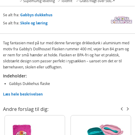
Superhurtig levering
Toldfrit
Gratis fragt over 500,-*
Se alt fra:
Gabbys dukkehus
Se alt fra:
Skole og læring
Tag fantasien med på tur med denne farverige drikkedunk i aluminium med
motiv fra Gabby’s Dollhouse! Flasken rummer 400 ml, vejer kun 84 gram og
er nem for små hænder at holde. Flasken er BPA-fri og har et praktisk,
slidstærkt design som passer perfekt i rygsækken – uanset om det er til
børnehaven, skolen eller udflugten.
Indeholder:
Gabbys Dukkehus flaske
Læs hele beskrivelsen
Detaljer:
BPA-fri
Andre forslag til dig:
Volumen: 400 ml
Mål: 14,5 x 6,6 cm (HxB)
Vægt: 84 gram