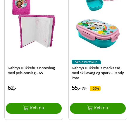
Produktdetaljer
Model
21234
EAN
8412497212347
Mærke
Gabbys dukkehus
Skolestartskup
Gabbys Dukkehus notesbog
Gabbys Dukkehus madkasse
med pels-omslag - A5
med skillevæg og spork - Pandy
Pote
62,-
55,-
77,-
29%
Køb nu
Køb nu