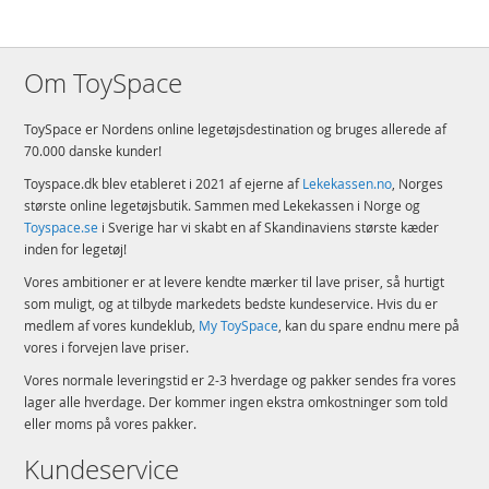
Om ToySpace
ToySpace er Nordens online legetøjsdestination og bruges allerede af
70.000 danske kunder!
Toyspace.dk blev etableret i 2021 af ejerne af
Lekekassen.no
, Norges
største online legetøjsbutik. Sammen med Lekekassen i Norge og
Toyspace.se
i Sverige har vi skabt en af Skandinaviens største kæder
inden for legetøj!
Vores ambitioner er at levere kendte mærker til lave priser, så hurtigt
som muligt, og at tilbyde markedets bedste kundeservice. Hvis du er
medlem af vores kundeklub,
My ToySpace
, kan du spare endnu mere på
vores i forvejen lave priser.
Vores normale leveringstid er 2-3 hverdage og pakker sendes fra vores
lager alle hverdage. Der kommer ingen ekstra omkostninger som told
eller moms på vores pakker.
Kundeservice