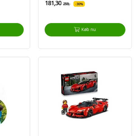
181,30
259,-
30%
Køb nu