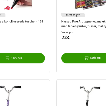
e
Mest solgte
e alkoholbaserede tuscher - 168
Nassau Fine Art tegne- og malekuf
med farveblyanter, tusser, malin
dele
Vores pris:
238,-
Køb nu
Køb nu