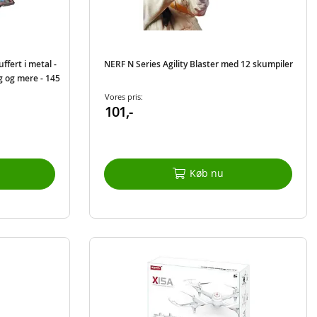
fert i metal -
NERF N Series Agility Blaster med 12 skumpiler
g og mere - 145
Vores pris:
101,-
Køb nu