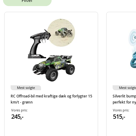
Filter
Mest solgte
Mest solgt
RC Offroad-bil med kraftige dæk og forlygter 15
Silverlit bum
km/t - grønn
perfekt for n
Vores pris:
Vores pris:
245,-
515,-