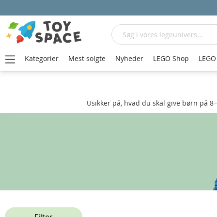
Søg
Kategorier
Mest solgte
Nyheder
LEGO Shop
LEGO 
Hjem
Gavehjælperen
Gavehjælperen 8 -11 år
Usikker på, hvad du skal give børn på 8–