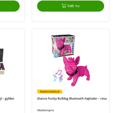
Køb nu
Medlemstilbud
l – gylden
iDance Funky Bulldog Bluetooth-højttaler – rosa
Medlemspris