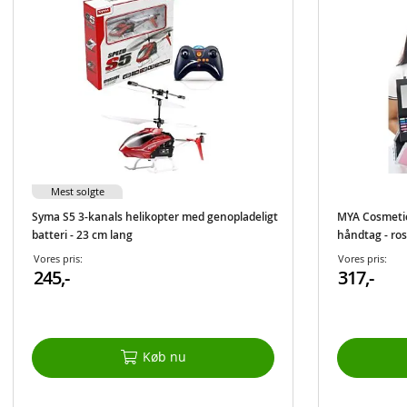
Mest solgte
Syma S5 3-kanals helikopter med genopladeligt
MYA Cosmetic
batteri - 23 cm lang
håndtag - ro
Vores pris:
Vores pris:
245,-
317,-
Køb nu