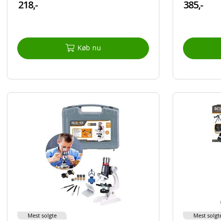
218,-
385,-
Køb nu
Mest solgte
Mest solgt