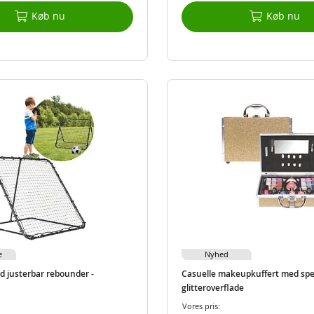
Køb nu
Køb nu
e
Nyhed
d justerbar rebounder -
Casuelle makeupkuffert med spej
glitteroverflade
Vores pris: