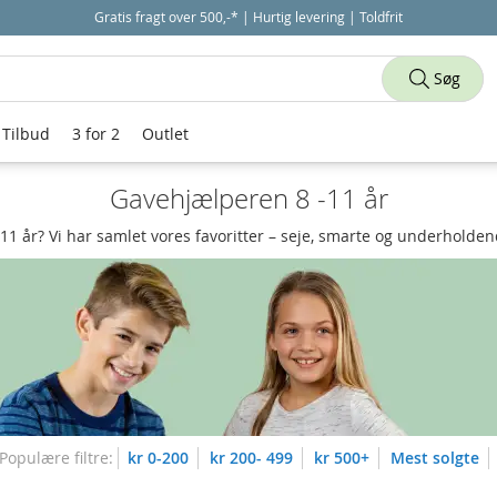
Gratis fragt over 500,-* | Hurtig levering | Toldfrit
Søg
Tilbud
3 for 2
Outlet
Gavehjælperen 8 -11 år
11 år? Vi har samlet vores favoritter – seje, smarte og underholdende
Populære filtre:
kr 0-200
kr 200- 499
kr 500+
Mest solgte