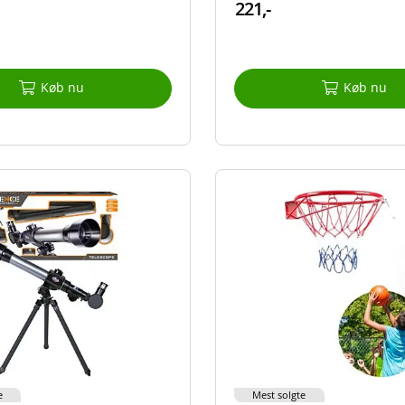
221,-
Køb nu
Køb nu
e
Mest solgte