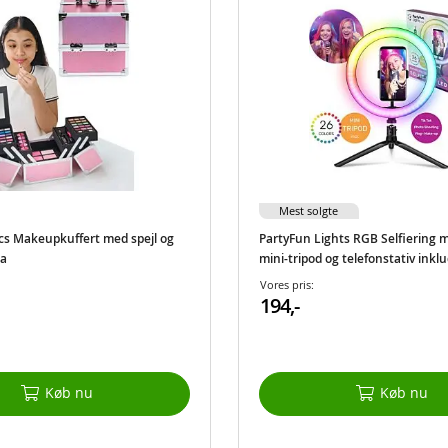
Mest solgte
s Makeupkuffert med spejl og
PartyFun Lights RGB Selfiering m
sa
mini-tripod og telefonstativ inkl
Vores pris:
194,-
Køb nu
Køb nu