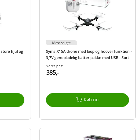
Mest solgte
store hjul og
Syma X15A drone med loop og hoover funktion -
3,7V genopladelig batteripakke med USB - Sort
Vores pris:
385,-
Køb nu