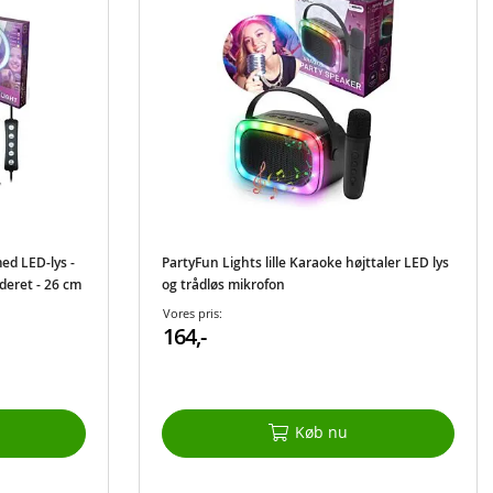
ed LED-lys -
PartyFun Lights lille Karaoke højttaler LED lys
uderet - 26 cm
og trådløs mikrofon
Vores pris:
164,-
Køb nu