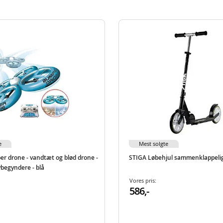
e
Mest solgte
per drone - vandtæt og blød drone -
STIGA Løbehjul sammenklappelig 
ybegyndere - blå
Vores pris:
586,-