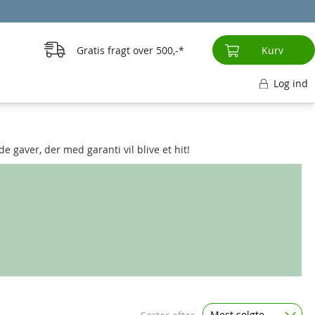
Gratis fragt over
500,-
Kurv
Log ind
 gaver, der med garanti vil blive et hit!
Mest solgte