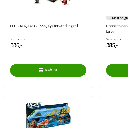
Mest solgt
LEGO NINJAGO 71856 Jays forvandlingsbil
Dobbeltsided
farver
Vores pris:
Vores pris:
335,-
385,-
Køb nu