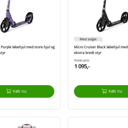
Mest solgte
 Purple løbehjul med store hjul og
Micro Cruiser Black løbehjul med 
styr
ekstra bredt styr
Vores pris:
1 095,-
Køb nu
Køb nu