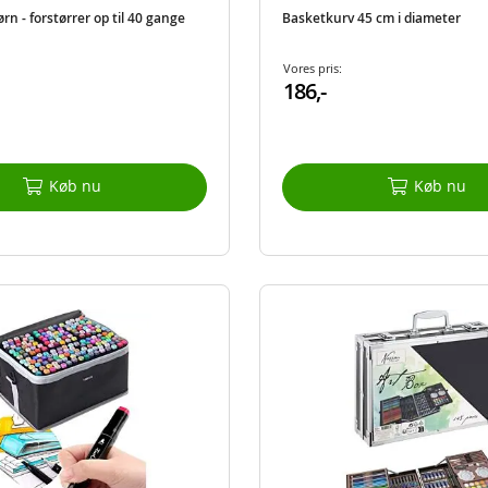
ørn - forstørrer op til 40 gange
Basketkurv 45 cm i diameter
Vores pris:
186,-
Køb nu
Køb nu