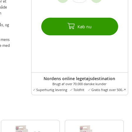
r et
 både
n
ås, og
Køb nu
, mens
ere med
Nordens online legetøjsdestination
Brugt af over 70.000 danske kunder
Superhurtig levering
Toldfrit
Gratis fragt over 500,-*