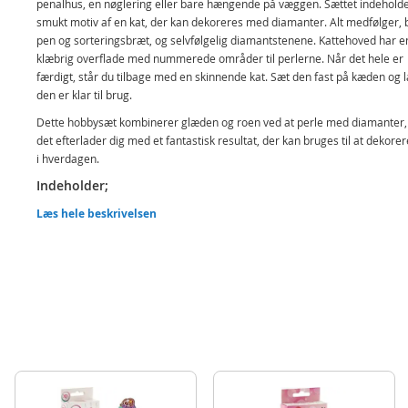
penalhus, en nøglering eller bare hængende på væggen. Sættet indeholde
smukt motiv af en kat, der kan dekoreres med diamanter. Alt medfølger,
pen og sorteringsbræt, og selvfølgelig diamantstenene. Kattehoved har e
klæbrig overflade med nummerede områder til perlerne. Når det hele er
færdigt, står du tilbage med en skinnende kat. Sæt den fast på kæden og l
den er klar til brug.
Dette hobbysæt kombinerer glæden og roen ved at perle med diamanter
det efterlader dig med et fantastisk resultat, der kan bruges til at dekor
i hverdagen.
Indeholder;
Kattemotiv med klæbrig overflade
Læs hele beskrivelsen
Farvediamanter
Diamantpen og voks
Sorteringsbræt
Kæde og karabinlås
Detaljer:
Alder: fra 6 år
Produktdetaljer
Model
260001-cat