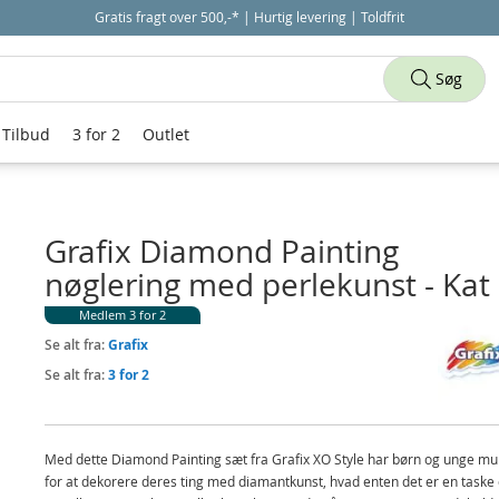
Gratis fragt over 500,-* | Hurtig levering | Toldfrit
Søg
Tilbud
3 for 2
Outlet
Grafix Diamond Painting
nøglering med perlekunst - Kat
Medlem 3 for 2
Se alt fra:
Grafix
Se alt fra:
3 for 2
Med dette Diamond Painting sæt fra Grafix XO Style har børn og unge mu
for at dekorere deres ting med diamantkunst, hvad enten det er en taske 