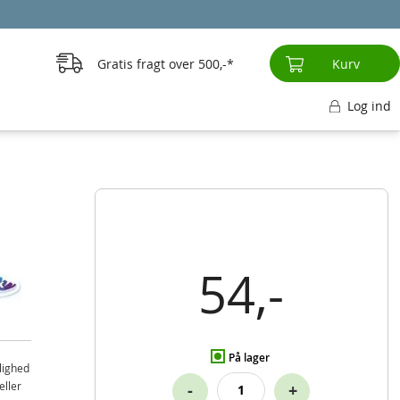
Gratis fragt over
500,-
Kurv
Log ind
54,-
På lager
lighed
eller
-
+