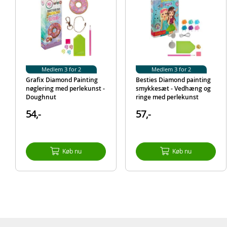
Medlem 3 for 2
Medlem 3 for 2
Grafix Diamond Painting
Besties Diamond painting
nøglering med perlekunst -
smykkesæt - Vedhæng og
Doughnut
ringe med perlekunst
54,-
57,-
Køb nu
Køb nu