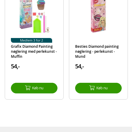
EAN
8715427088259
Mærke
Grafix
Medlem 3 for 2
Grafix Diamond Painting
Besties Diamond painting
nøglering med perlekunst -
nøglering - perlekunst -
Muffin
Mund
54,-
54,-
Køb nu
Køb nu