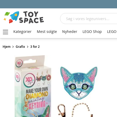
Søg
Kategorier
Mest solgte
Nyheder
LEGO Shop
LEGO 
Hjem
Grafix
3 for 2