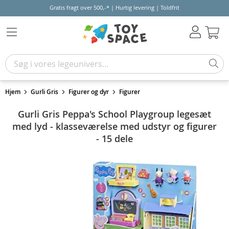
Gratis fragt over 500,-* | Hurtig levering | Toldfrit
Kur
Hjem
Gurli Gris
Figurer og dyr
Figurer
Gurli Gris Peppa's School Playgroup legesæt
med lyd - klasseværelse med udstyr og figurer
- 15 dele