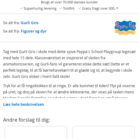
Brugt af over 70.000 danske kunder
Superhurtig levering
Toldfrit
Gratis fragt over 500,-*
Se alt fra:
Gurli Gris
Se alt fra:
Figurer og dyr
Tag med Gurli Gris i skole med dette sjove Peppa's School Playgroup legesæt
med hele 15 dele. Klasseværelset er inspireret af skolen fra
animationsserien, og Gurli-fans vil garanteret elske dette sæt! Dette er et
perfekt legetøj, til at få børnehavebørn til at glæde sig til, at begynde i skole
selv. Gurli Gris elsker i hvert fald skole!
Tryk for at få ringeklokken til at ringe. Er alle kommet til tiden? Flyt på viserne
på uret, og drej på skiven for at ændre lektionerne, der vises på tavlen mens
Madam Gazelle fortæller. Hvad skal vi lære i dag? Børn kan også placere
figurerne på et hotspot foran på pladen, og høre forskellige sætninger og
Læs hele beskrivelsen
udtryk på engelsk. Så sjovt!
Andre forslag til dig:
Indeholder:
Gurli Gris klasseværelse
3 figurer