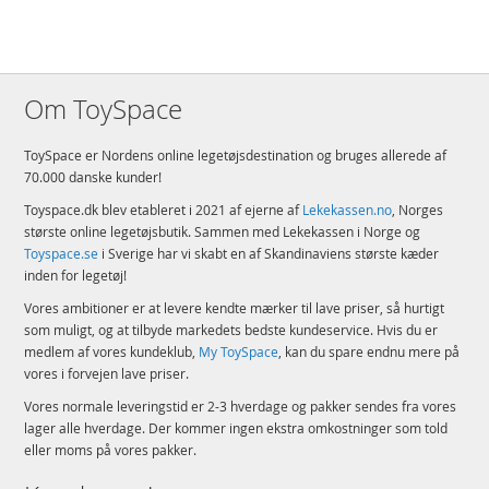
Om ToySpace
ToySpace er Nordens online legetøjsdestination og bruges allerede af
70.000 danske kunder!
Toyspace.dk blev etableret i 2021 af ejerne af
Lekekassen.no
, Norges
største online legetøjsbutik. Sammen med Lekekassen i Norge og
Toyspace.se
i Sverige har vi skabt en af Skandinaviens største kæder
inden for legetøj!
Vores ambitioner er at levere kendte mærker til lave priser, så hurtigt
som muligt, og at tilbyde markedets bedste kundeservice. Hvis du er
medlem af vores kundeklub,
My ToySpace
, kan du spare endnu mere på
vores i forvejen lave priser.
Vores normale leveringstid er 2-3 hverdage og pakker sendes fra vores
lager alle hverdage. Der kommer ingen ekstra omkostninger som told
eller moms på vores pakker.