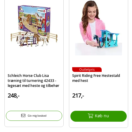
9 skoleudstyr
Detaljer:
Mål: ca. 45 x 33 x 7 cm
Sprog: engelsk
Batteribehov: 2 x AA-batterier (inkluderet)
Alder: fra 3 år
Produktdetaljer
Model
F2166
EAN
5010993846689
Outletpris
Schleich Horse Club Lisa
Spirit Riding Free Hestestald
Mærke
Gurli Gris
træning til turnering 42433 -
med hest
legesæt med heste og tilbehør
248,-
217,-
Køb nu
Giv mig besked