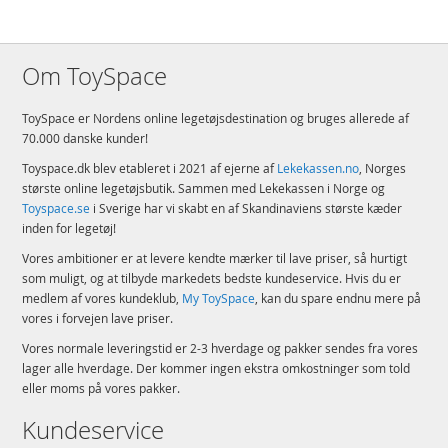
Om ToySpace
ToySpace er Nordens online legetøjsdestination og bruges allerede af
70.000 danske kunder!
Toyspace.dk blev etableret i 2021 af ejerne af
Lekekassen.no
, Norges
største online legetøjsbutik. Sammen med Lekekassen i Norge og
Toyspace.se
i Sverige har vi skabt en af Skandinaviens største kæder
inden for legetøj!
Vores ambitioner er at levere kendte mærker til lave priser, så hurtigt
som muligt, og at tilbyde markedets bedste kundeservice. Hvis du er
medlem af vores kundeklub,
My ToySpace
, kan du spare endnu mere på
vores i forvejen lave priser.
Vores normale leveringstid er 2-3 hverdage og pakker sendes fra vores
lager alle hverdage. Der kommer ingen ekstra omkostninger som told
eller moms på vores pakker.
Kundeservice