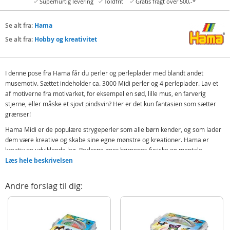
Superhurtig levering
Toldfrit
Gratis fragt over 500,-*
Se alt fra:
Hama
Se alt fra:
Hobby og kreativitet
I denne pose fra Hama får du perler og perleplader med blandt andet
musemotiv. Sættet indeholder ca. 3000 Midi perler og 4 perleplader. Lav et
af motiverne fra motivarket, for eksempel en sød, lille mus, en farverig
stjerne, eller måske et sjovt pindsvin? Her er det kun fantasien som sætter
grænser!
Hama Midi er de populære strygeperler som alle børn kender, og som lader
dem være kreative og skabe sine egne mønstre og kreationer. Hama er
kreativ og udviklende leg. Perlerne øger børnenes fysiske og mentale
færdigheder på en sådan måde, at de aldrig tror, de foretager sig andet end
Læs hele beskrivelsen
at lege.
Andre forslag til dig:
Indeholder:
Ca. 3000 Midi perler
4 perleplader - firkant, rund, stjerne og mus
Motivark