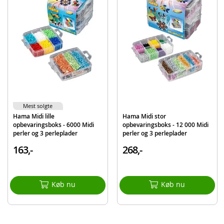
Instruktioner
Strygepapir
Detaljer:
Alder: fra 5 år
Produktdetaljer
Model
4411
EAN
028178044114
Mest solgte
Mærke
Hama
Hama Midi lille
Hama Midi stor
opbevaringsboks - 6000 Midi
opbevaringsboks - 12 000 Midi
perler og 3 perleplader
perler og 3 perleplader
163,-
268,-
Køb nu
Køb nu