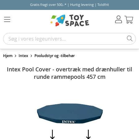
Gratis fragt over 500,-* | Hurtig levering | Toldfrit
Kur
Hjem
Intex
Pooludstyr og -tilbehør
Intex Pool Cover - overtræk med drænhuller til
runde rammepools 457 cm