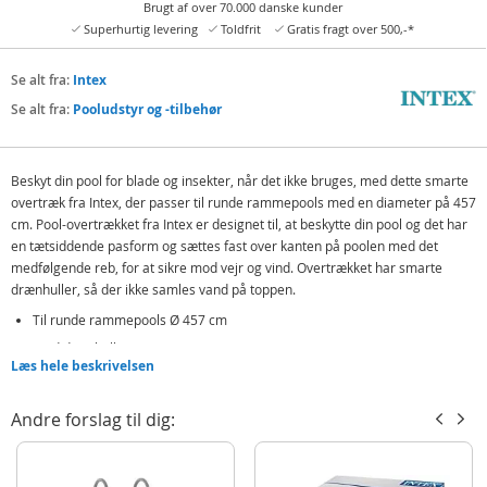
Brugt af over 70.000 danske kunder
Superhurtig levering
Toldfrit
Gratis fragt over 500,-*
Se alt fra:
Intex
Se alt fra:
Pooludstyr og -tilbehør
Beskyt din pool for blade og insekter, når det ikke bruges, med dette smarte
overtræk fra Intex, der passer til runde rammepools med en diameter på 457
cm. Pool-overtrækket fra Intex er designet til, at beskytte din pool og det har
en tætsiddende pasform og sættes fast over kanten på poolen med det
medfølgende reb, for at sikre mod vejr og vind. Overtrækket har smarte
drænhuller, så der ikke samles vand på toppen.
Til runde rammepools Ø 457 cm
Med drænhuller
Læs hele beskrivelsen
Indeholder:
Andre forslag til dig:
Intex Pool Cover - Overtræk med drænhuller til runde rammepools
Detaljer:
Mål æske: ca 30,5 x 35,5 x 12 cm