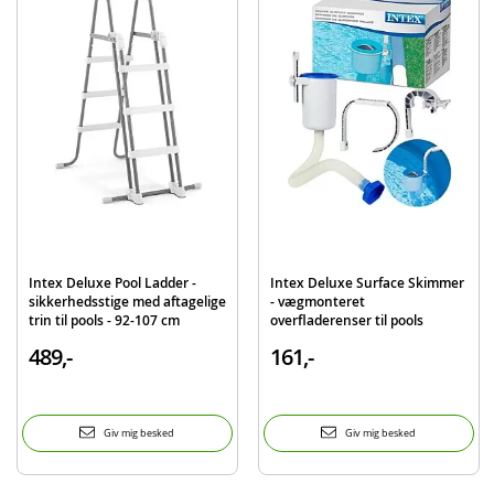
BEMÆRK: Passer kun til runde rammepools Andre runde pools har egne
overtræk
Produktdetaljer
Model
28032
EAN
6941057403984
Mærke
Intex
Intex Deluxe Pool Ladder -
Intex Deluxe Surface Skimmer
sikkerhedsstige med aftagelige
- vægmonteret
trin til pools - 92-107 cm
overfladerenser til pools
489,-
161,-
Giv mig besked
Giv mig besked