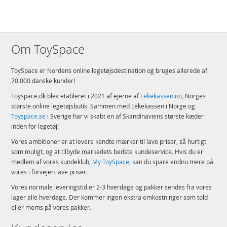
Om ToySpace
ToySpace er Nordens online legetøjsdestination og bruges allerede af
70.000 danske kunder!
Toyspace.dk blev etableret i 2021 af ejerne af
Lekekassen.no
, Norges
største online legetøjsbutik. Sammen med Lekekassen i Norge og
Toyspace.se
i Sverige har vi skabt en af Skandinaviens største kæder
inden for legetøj!
Vores ambitioner er at levere kendte mærker til lave priser, så hurtigt
som muligt, og at tilbyde markedets bedste kundeservice. Hvis du er
medlem af vores kundeklub,
My ToySpace
, kan du spare endnu mere på
vores i forvejen lave priser.
Vores normale leveringstid er 2-3 hverdage og pakker sendes fra vores
lager alle hverdage. Der kommer ingen ekstra omkostninger som told
eller moms på vores pakker.