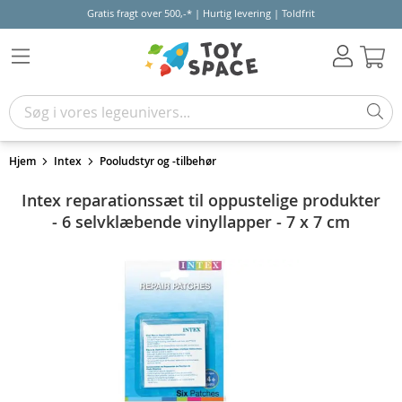
Gratis fragt over 500,-* | Hurtig levering | Toldfrit
Kur
Hjem
Intex
Pooludstyr og -tilbehør
Intex reparationssæt til oppustelige produkter
- 6 selvklæbende vinyllapper - 7 x 7 cm