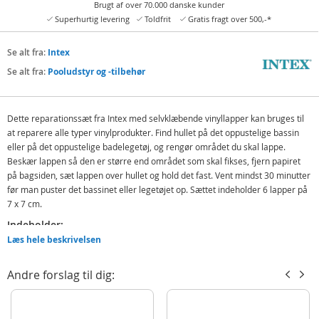
Brugt af over 70.000 danske kunder
Superhurtig levering
Toldfrit
Gratis fragt over 500,-*
Se alt fra:
Intex
Se alt fra:
Pooludstyr og -tilbehør
Dette reparationssæt fra Intex med selvklæbende vinyllapper kan bruges til
at reparere alle typer vinylprodukter. Find hullet på det oppustelige bassin
eller på det oppustelige badelegetøj, og rengør området du skal lappe.
Beskær lappen så den er større end området som skal fikses, fjern papiret
på bagsiden, sæt lappen over hullet og hold det fast. Vent mindst 30 minutter
før man puster det bassinet eller legetøjet op. Sættet indeholder 6 lapper på
7 x 7 cm.
Indeholder:
Læs hele beskrivelsen
6 reparationslapper
Detaljer:
Andre forslag til dig:
Mål: 7 x 7 cm
Produktdetaljer
Model
59631NP