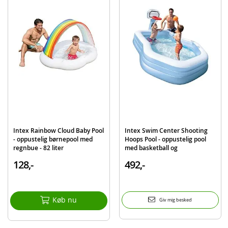
EAN
6941057402611
Mærke
Intex
Intex Rainbow Cloud Baby Pool
Intex Swim Center Shooting
- oppustelig børnepool med
Hoops Pool - oppustelig pool
regnbue - 82 liter
med basketball og
basketballkurv - 628 liter
128,-
492,-
Køb nu
Giv mig besked