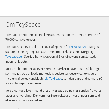
Om ToySpace
ToySpace er Nordens online legetøjsdestination og bruges allerede af
70.000 danske kunder!
Toyspace.dk blev etableret i 2021 af ejerne af
Lekekassen.no
, Norges
største online legetøjsbutik. Sammen med Lekekassen i Norge og
Toyspace.se
i Sverige har vi skabt en af Skandinaviens største kæder
inden for legetøj!
Vores ambitioner er at levere kendte mærker til lave priser, så hurtigt
som muligt, og at tilbyde markedets bedste kundeservice. Hvis du er
medlem af vores kundeklub,
My ToySpace
, kan du spare endnu mere på
vores i forvejen lave priser.
Vores normale leveringstid er 2-3 hverdage og pakker sendes fra vores
lager alle hverdage. Der kommer ingen ekstra omkostninger som told
eller moms på vores pakker.