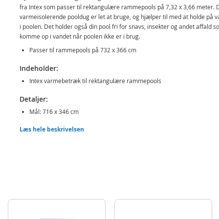
fra Intex som passer til rektangulære rammepools på 7,32 x 3,66 meter. 
varmeisolerende pooldug er let at bruge, og hjælper til med at holde på 
i poolen. Det holder også din pool fri for snavs, insekter og andet affald 
komme op i vandet når poolen ikke er i brug.
Passer til rammepools på 732 x 366 cm
Indeholder:
Intex varmebetræk til rektangulære rammepools
Detaljer:
Mål: 716 x 346 cm
Vægt: 5,1 kg
Læs hele beskrivelsen
Produktdetaljer
Model
28017
EAN
6941057404530
Mærke
Intex