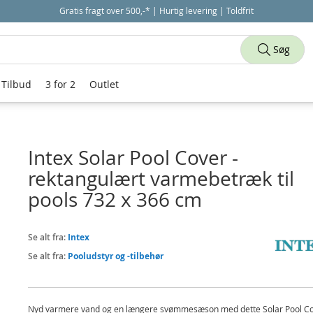
Gratis fragt over 500,-* | Hurtig levering | Toldfrit
Søg
Tilbud
3 for 2
Outlet
Intex Solar Pool Cover -
rektangulært varmebetræk til
pools 732 x 366 cm
Se alt fra:
Intex
Se alt fra:
Pooludstyr og -tilbehør
Nyd varmere vand og en længere svømmesæson med dette Solar Pool C