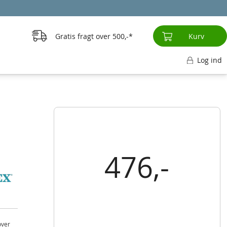
Gratis fragt over
500,-
Kurv
Log ind
476,-
over