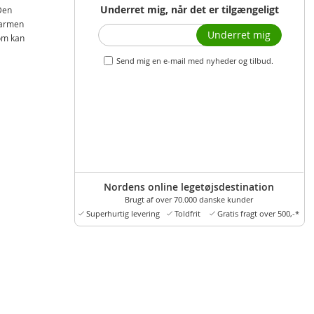
Underret mig, når det er tilgængeligt
Den
varmen
Underret mig
som kan
Send mig en e-mail med nyheder og tilbud.
Nordens online legetøjsdestination
Brugt af over 70.000 danske kunder
Superhurtig levering
Toldfrit
Gratis fragt over 500,-*