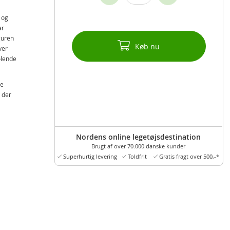
 og
ar
guren
Køb nu
ver
ølende
ge
, der
Nordens online legetøjsdestination
Brugt af over 70.000 danske kunder
Superhurtig levering
Toldfrit
Gratis fragt over 500,-*