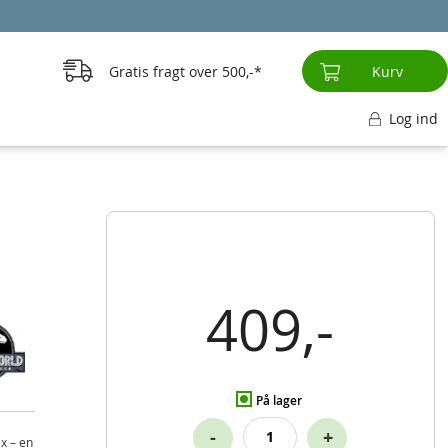
Gratis fragt over
500,-
Kurv
Log ind
409,-
På lager
-
+
x – en