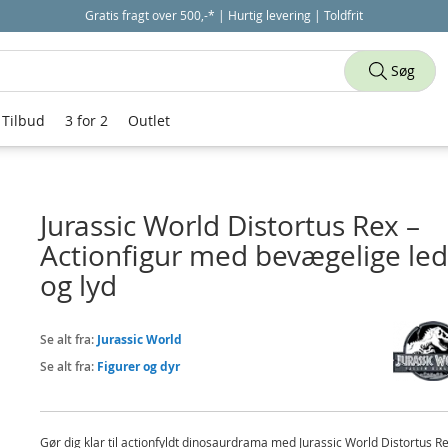
Gratis fragt over 500,-* | Hurtig levering | Toldfrit
Søg
Tilbud
3 for 2
Outlet
Jurassic World Distortus Rex –
Actionfigur med bevægelige led
og lyd
Se alt fra:
Jurassic World
Se alt fra:
Figurer og dyr
Gør dig klar til actionfyldt dinosaurdrama med Jurassic World Distortus Re