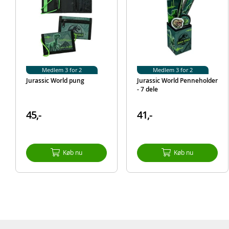
Medlem 3 for 2
Medlem 3 for 2
Jurassic World pung
Jurassic World Penneholder
- 7 dele
45,-
41,-
Køb nu
Køb nu