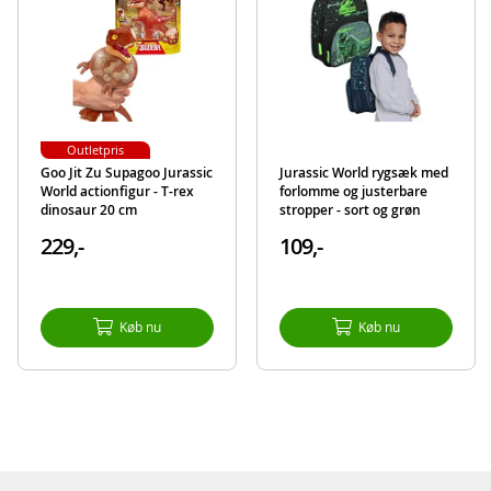
EAN
194735309603
Mærke
Jurassic World
Outletpris
Goo Jit Zu Supagoo Jurassic
Jurassic World rygsæk med
World actionfigur - T-rex
forlomme og justerbare
dinosaur 20 cm
stropper - sort og grøn
229,-
109,-
Køb nu
Køb nu