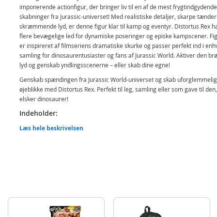
imponerende actionfigur, der bringer liv til en af de mest frygtindgydende
skabninger fra Jurassic-universet! Med realistiske detaljer, skarpe tænder
skræmmende lyd, er denne figur klar til kamp og eventyr. Distortus Rex h
flere bevægelige led for dynamiske poseringer og episke kampscener. Fi
er inspireret af filmseriens dramatiske skurke og passer perfekt ind i enh
samling for dinosaurentusiaster og fans af Jurassic World. Aktiver den br
lyd og genskab yndlingsscenerne – eller skab dine egne!
Genskab spændingen fra Jurassic World-universet og skab uforglemmeli
øjeblikke med Distortus Rex. Perfekt til leg, samling eller som gave til den
elsker dinosaurer!
Indeholder:
Distortus Rex actionfigur
Læs hele beskrivelsen
Detaljer:
Mål: ca 50 cm lang
Alder: fra 4 år
Batteribehov: 3 x knapcellebatterier (inkluderet)
Produktdetaljer
Model
JGB58