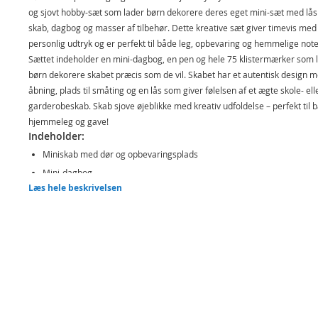
og sjovt hobby-sæt som lader børn dekorere deres eget mini-sæt med lås
skab, dagbog og masser af tilbehør. Dette kreative sæt giver timevis med
personlig udtryk og er perfekt til både leg, opbevaring og hemmelige note
Sættet indeholder en mini-dagbog, en pen og hele 75 klistermærker som 
børn dekorere skabet præcis som de vil. Skabet har et autentisk design 
åbning, plads til småting og en lås som giver følelsen af et ægte skole- ell
garderobeskab. Skab sjove øjeblikke med kreativ udfoldelse – perfekt til 
hjemmeleg og gave!
Indeholder:
Miniskab med dør og opbevaringsplads
Mini-dagbog
Læs hele beskrivelsen
Pen
75 klistermærker
Detaljer:
Mål: ca. 30,48 x 17,78 x 11,43 cm (L x D x H)
Alder: fra 6 år
Produktdetaljer
Model
250404