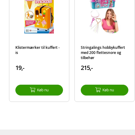
Klistermærker til kuffert -
Stringalings hobbykuffert
is
med 200 flettesnore og
tilbehør
19,-
215,-
Køb nu
Køb nu