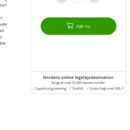
bart
r!
lader
Køb nu
med
er
både
Nordens online legetøjsdestination
Brugt af over 70.000 danske kunder
Superhurtig levering
Toldfrit
Gratis fragt over 500,-*