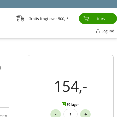
Gratis fragt over
500,-
Kurv
Log ind
n
154,-
På lager
-
+
verigt