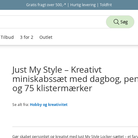
Gratis fragt over 500,-* | Hurtig levering | Toldfrit
Søg
Tilbud
3 for 2
Outlet
Just My Style – Kreativt
miniskabssæt med dagbog, pe
og 75 klistermærker
Se alt fra:
Hobby og kreativitet
Gør skabet personligt og kreativt med Just My Style Locker-sættet – et far