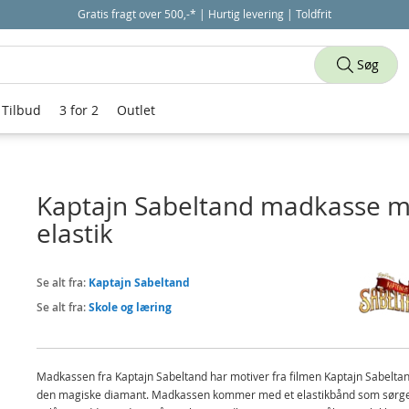
Gratis fragt over 500,-* | Hurtig levering | Toldfrit
Søg
Tilbud
3 for 2
Outlet
Kaptajn Sabeltand madkasse 
elastik
Se alt fra:
Kaptajn Sabeltand
Se alt fra:
Skole og læring
Madkassen fra Kaptajn Sabeltand har motiver fra filmen Kaptajn Sabelta
den magiske diamant. Madkassen kommer med et elastikbånd som sørge