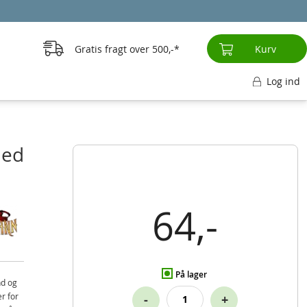
Gratis fragt over
500,-
Kurv
Log ind
med
64,-
På lager
nd og
r for
-
+