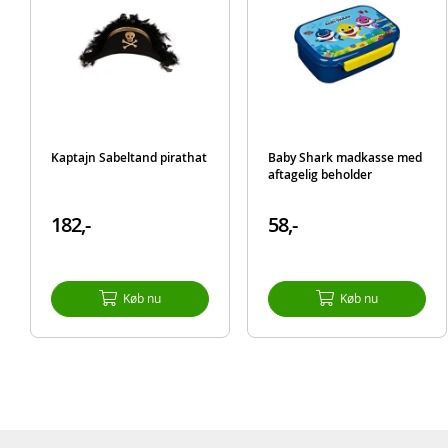
Kaptajn Sabeltand pirathat
Baby Shark madkasse med
aftagelig beholder
182,-
58,-
Køb nu
Køb nu