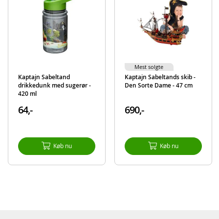
Mest solgte
Kaptajn Sabeltand
Kaptajn Sabeltands skib -
drikkedunk med sugerør -
Den Sorte Dame - 47 cm
420 ml
64,-
690,-
Køb nu
Køb nu