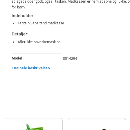
at låget sidder godt, også i tasken. Madkassen er nem at åbne og lukke, 
for børn.
Indeholder:
Kaptajn Sabeltand madkasse
Detaljer:
Tåler ikke opvaskemaskine
Produktdetaljer
Model
8014294
Læs hele beskrivelsen
EAN
7071673142949
Mærke
Kaptajn Sabeltand