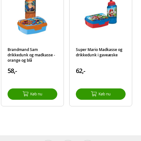
Brandmand Sam
Super Mario Madkasse og
drikkedunk og madkasse -
drikkedunk i gaveæske
orange og blå
58,-
62,-
Køb nu
Køb nu