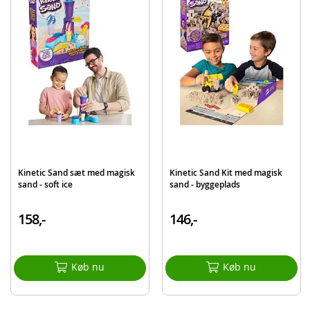
Detaljer
Mængde sand: 860 gram
Alder: fra 7 år
Produktdetaljer
Model
6067345
EAN
778988250020
Mærke
Kinetic Sand
Kinetic Sand sæt med magisk
Kinetic Sand Kit med magisk
sand - soft ice
sand - byggeplads
158,-
146,-
Køb nu
Køb nu