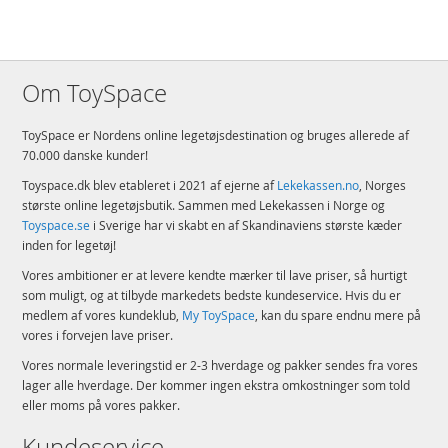
Om ToySpace
ToySpace er Nordens online legetøjsdestination og bruges allerede af
70.000 danske kunder!
Toyspace.dk blev etableret i 2021 af ejerne af
Lekekassen.no
, Norges
største online legetøjsbutik. Sammen med Lekekassen i Norge og
Toyspace.se
i Sverige har vi skabt en af Skandinaviens største kæder
inden for legetøj!
Vores ambitioner er at levere kendte mærker til lave priser, så hurtigt
som muligt, og at tilbyde markedets bedste kundeservice. Hvis du er
medlem af vores kundeklub,
My ToySpace
, kan du spare endnu mere på
vores i forvejen lave priser.
Vores normale leveringstid er 2-3 hverdage og pakker sendes fra vores
lager alle hverdage. Der kommer ingen ekstra omkostninger som told
eller moms på vores pakker.
Kundeservice