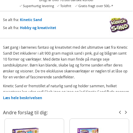
Superhurtig levering
Toldfrit
Gratis fragt over 500,-*
Se alt fra:
Kinetic Sand
Se alt fra:
Hobby og kreativitet
Sæt gang i børnenes fantasi og kreativitet med det ultimative sæt fra Kinetic
Sand! Det inkluderer i alt 900 gram magisk sand i pink, gul og blågrøn samt
10 former og værktøjer. Med dette kan man finde på mange seje
sandskulpturer. Børn kan blande, skabe lag og forme sanden efter deres
ønsker og visioner. De tre eksklusive skæreværktøjer er nøglen til at låse op
for en verden af fascinerende sandeffekter.
Kinetic Sand er fremstillet af naturlig sand og holder sammen, hvilket
garanterer leg uden rod! Skab igen og igen og lad Kinetic Sand flyde gennem
hænderne - det er så tilfredsstillende! Legesand er et sjovt alternativ til
Læs hele beskrivelsen
farvelægning og modellervoks!
Andre forslag til dig:
Indeholder:
Kinetic Sand - pinkm gul og blågrøn
10 former og værktøjer