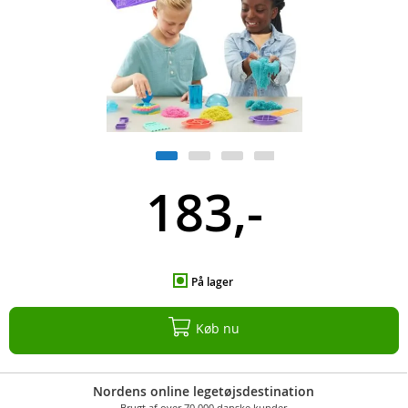
183,-
På lager
Køb nu
Nordens online legetøjsdestination
Brugt af over 70.000 danske kunder