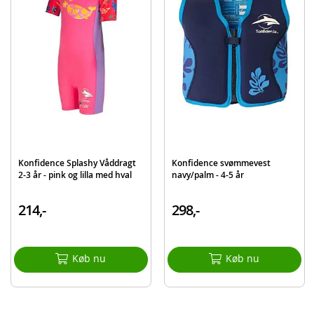
Farve: Blå
80% neopren 20% lycra
Alder: 3-4 år
Produktdetaljer
Model
SW01-04
EAN
5060150981869
Konfidence Splashy Våddragt
Konfidence svømmevest
2-3 år - pink og lilla med hval
navy/palm - 4-5 år
214,-
298,-
Køb nu
Køb nu