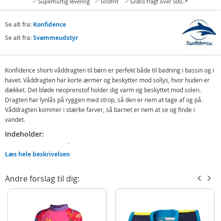
Superhurtig levering
Toldfrit
Gratis fragt over 500,-*
Se alt fra:
Konfidence
Se alt fra:
Svømmeudstyr
Konfidence shorti våddragten til børn er perfekt både til badning i bassin og i
havet. Våddragten har korte ærmer og beskytter mod sollys, hvor huden er
dækket. Det bløde neoprenstof holder dig varm og beskyttet mod solen.
Dragten har lynlås på ryggen med strop, så den er nem at tage af og på.
Våddragten kommer i stærke farver, så barnet er nem at se og finde i
vandet.
Indeholder:
Konfidence shorti våddragt
Læs hele beskrivelsen
Funktion:
Andre forslag til dig:
Varmeførende
Beskytter mod solen
Detaljer: