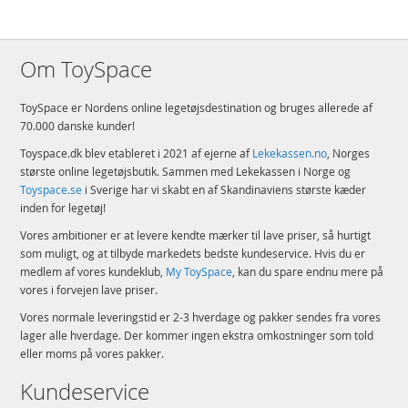
Om ToySpace
ToySpace er Nordens online legetøjsdestination og bruges allerede af
70.000 danske kunder!
Toyspace.dk blev etableret i 2021 af ejerne af
Lekekassen.no
, Norges
største online legetøjsbutik. Sammen med Lekekassen i Norge og
Toyspace.se
i Sverige har vi skabt en af Skandinaviens største kæder
inden for legetøj!
Vores ambitioner er at levere kendte mærker til lave priser, så hurtigt
som muligt, og at tilbyde markedets bedste kundeservice. Hvis du er
medlem af vores kundeklub,
My ToySpace
, kan du spare endnu mere på
vores i forvejen lave priser.
Vores normale leveringstid er 2-3 hverdage og pakker sendes fra vores
lager alle hverdage. Der kommer ingen ekstra omkostninger som told
eller moms på vores pakker.
Kundeservice