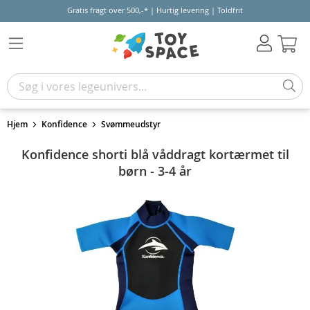
Gratis fragt over 500,-* | Hurtig levering | Toldfrit
Kur
Hjem
Konfidence
Svømmeudstyr
Konfidence shorti blå våddragt kortærmet til
børn - 3-4 år