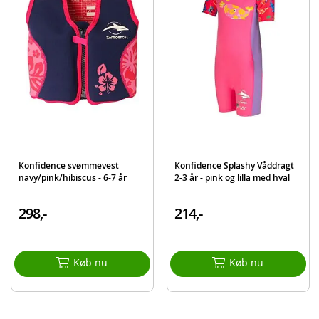
Farve: Pink
Stof: 80% neopren 20% lycra
Alder: 5-6 år
Produktdetaljer
Model
SW02-06
EAN
5060150981937
Konfidence svømmevest
Konfidence Splashy Våddragt
navy/pink/hibiscus - 6-7 år
2-3 år - pink og lilla med hval
298,-
214,-
Køb nu
Køb nu