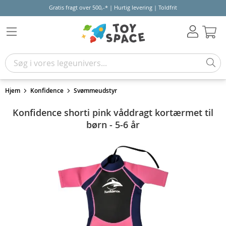
Gratis fragt over 500,-* | Hurtig levering | Toldfrit
Kur
Hjem
Konfidence
Svømmeudstyr
Konfidence shorti pink våddragt kortærmet til
børn - 5-6 år