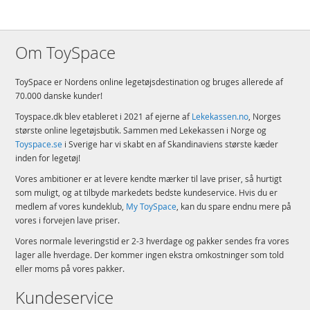
Om ToySpace
ToySpace er Nordens online legetøjsdestination og bruges allerede af
70.000 danske kunder!
Toyspace.dk blev etableret i 2021 af ejerne af
Lekekassen.no
, Norges
største online legetøjsbutik. Sammen med Lekekassen i Norge og
Toyspace.se
i Sverige har vi skabt en af Skandinaviens største kæder
inden for legetøj!
Vores ambitioner er at levere kendte mærker til lave priser, så hurtigt
som muligt, og at tilbyde markedets bedste kundeservice. Hvis du er
medlem af vores kundeklub,
My ToySpace
, kan du spare endnu mere på
vores i forvejen lave priser.
Vores normale leveringstid er 2-3 hverdage og pakker sendes fra vores
lager alle hverdage. Der kommer ingen ekstra omkostninger som told
eller moms på vores pakker.
Kundeservice