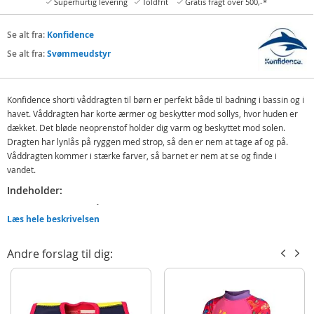
Superhurtig levering
Toldfrit
Gratis fragt over 500,-*
Se alt fra:
Konfidence
Se alt fra:
Svømmeudstyr
Konfidence shorti våddragten til børn er perfekt både til badning i bassin og i
havet. Våddragten har korte ærmer og beskytter mod sollys, hvor huden er
dækket. Det bløde neoprenstof holder dig varm og beskyttet mod solen.
Dragten har lynlås på ryggen med strop, så den er nem at tage af og på.
Våddragten kommer i stærke farver, så barnet er nem at se og finde i
vandet.
Indeholder:
Konfidence shorti våddragt
Læs hele beskrivelsen
Funktion:
Andre forslag til dig:
Varmeførende
Beskytter mod solen
Detaljer: